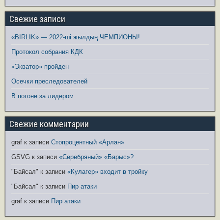
Свежие записи
«BIRLIK» — 2022-ші жылдың ЧЕМПИОНЫ!
Протокол собрания КДК
«Экватор» пройден
Осечки преследователей
В погоне за лидером
Свежие комментарии
graf
к записи
Стопроцентный «Арлан»
GSVG
к записи
«Серебряный» «Барыс»?
"Байсал"
к записи
«Кулагер» входит в тройку
"Байсал"
к записи
Пир атаки
graf
к записи
Пир атаки