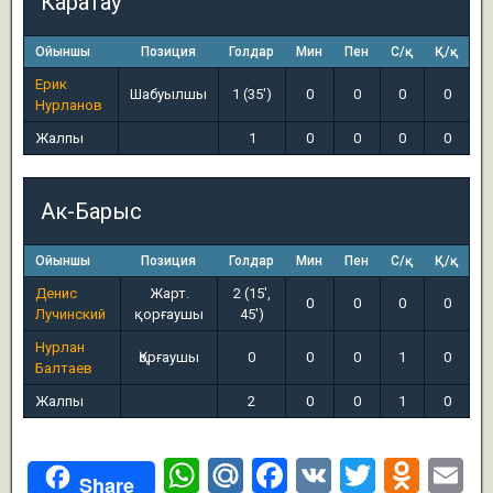
Каратау
Ойыншы
Позиция
Голдар
Мин
Пен
С/қ
Қ/қ
Ерик
Шабуылшы
1 (35')
0
0
0
0
Нурланов
Жалпы
1
0
0
0
0
Ак-Барыс
Ойыншы
Позиция
Голдар
Мин
Пен
С/қ
Қ/қ
Денис
Жарт.
2 (15',
0
0
0
0
Лучинский
қорғаушы
45')
Нурлан
Қорғаушы
0
0
0
1
0
Балтаев
Жалпы
2
0
0
1
0
W
M
F
V
T
O
E
Share