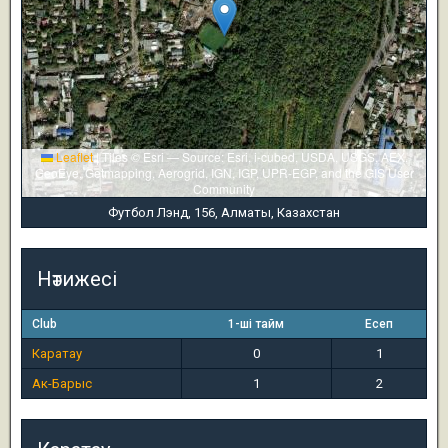
Leaflet
|
Tiles © Esri — Source: Esri, i-cubed, USDA, USGS, AEX,
GeoEye, Getmapping, Aerogrid, IGN, IGP, UPR-EGP, and the GIS User
Community
Футбол Лэнд, 156, Алматы, Казахстан
Нәтижесі
Club
1-ші тайм
Есеп
Каратау
0
1
Ак-Барыс
1
2