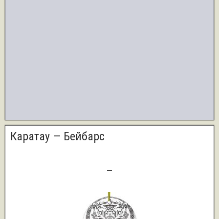
Каратау — Бейбарс
1
—
2