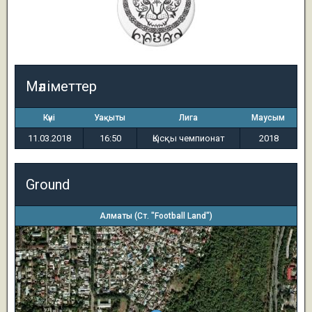
Мәліметтер
Күні
Уақыты
Лига
Маусым
11.03.2018
16:50
Қысқы чемпионат
2018
Ground
Алматы (Ст. "Football Land")