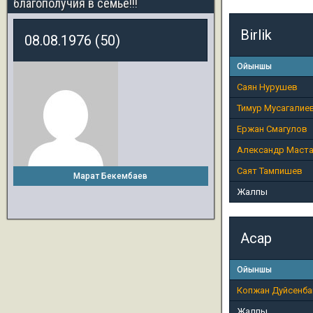
благополучия в семье!!!
Birlik
08.08.1976 (50)
Ойыншы
Саян Нурушев
Тимур Мусагалие
Ержан Смагулов
Александр Маста
Саят Тампишев
Марат Бекембаев
Жалпы
Асар
Ойыншы
Копжан Дуйсенба
Жалпы