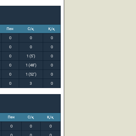
Пен
С/қ
Қ/қ
0
0
0
0
0
0
0
1 (5')
0
0
1 (48')
0
0
1 (52')
0
0
3
0
Пен
С/қ
Қ/қ
0
0
0
0
0
0