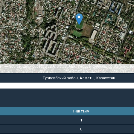
sri — Source: Esri, i-cubed, USDA, USGS, AEX, GeoEye, Getmapping, Aerogrid, I
Community
Турксибский район, Алматы, Казахстан
1-ші тайм
1
0