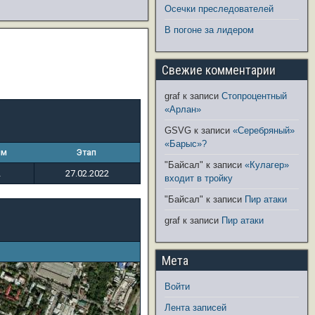
Осечки преследователей
В погоне за лидером
Свежие комментарии
graf
к записи
Стопроцентный
«Арлан»
GSVG
к записи
«Серебряный»
«Барыс»?
ым
Этап
"Байсал"
к записи
«Кулагер»
2
27.02.2022
входит в тройку
"Байсал"
к записи
Пир атаки
graf
к записи
Пир атаки
Мета
Войти
Лента записей