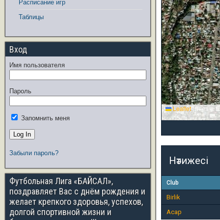
Расписание игр
Таблицы
Вход
Имя пользователя
Пароль
Leaflet
|
Tiles © E
Запомнить меня
Забыли пароль?
Нәтижесі
Футбольная Лига «БАЙСАЛ»,
Club
поздравляет Вас с днём рождения и
Birlik
желает крепкого здоровья, успехов,
долгой спортивной жизни и
Асар