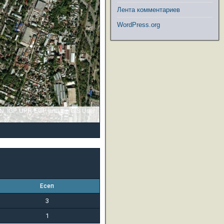
Лента комментариев
WordPress.org
GN, IGP, UPR-EGP, and the GIS User
Есеп
3
1