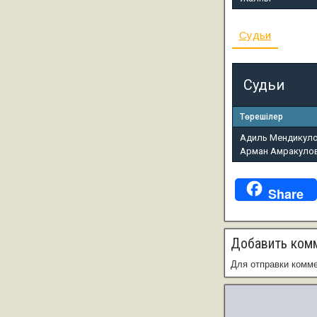
Судьи
Судьи
Төрешілер
Адиль Мендикул
Арман Амракуло
Share
Добавить ком
Для отправки комм