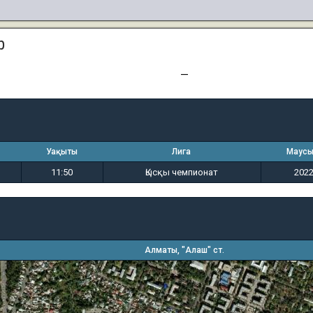
р
3
1
—
Уақыты
Лига
Маус
11:50
Қысқы чемпионат
202
Алматы, "Алаш" ст.