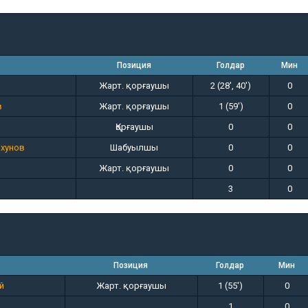
Позиция
Голдар
Мин
Жарт. қорғаушы
2 (28', 40')
0
в
Жарт. қорғаушы
1 (59')
0
Қорғаушы
0
0
хунов
Шабуылшы
0
0
Жарт. қорғаушы
0
0
3
0
Позиция
Голдар
Мин
й
Жарт. қорғаушы
1 (55')
0
1
0