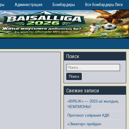
иры
Администрация
Бомбардиры
Все бомбардиры Лиги
Поиск
Свежие записи
«BIRLIK» — 2022-ші жылдың
ЧЕМПИОНЫ!
Протокол собрания КДК
«Экватор» пройден