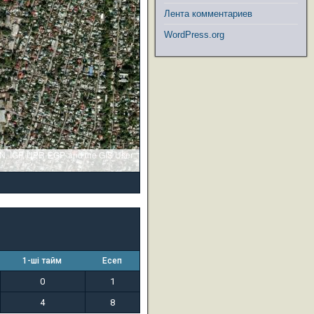
Лента комментариев
WordPress.org
GN, IGP, UPR-EGP, and the GIS User
1-ші тайм
Есеп
0
1
4
8