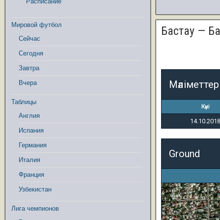
Расписание
Мировой футбол
Бастау — Б
Сейчас
Сегодня
Завтра
Мәліметтер
Вчера
Таблицы
Күні
Англия
14.10.201
Испания
Германия
Ground
Италия
Франция
Узбекистан
Лига чемпионов