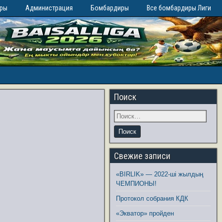
иры
Администрация
Бомбардиры
Все бомбардиры Лиги
Поиск
Свежие записи
«BIRLIK» — 2022-ші жылдың
ЧЕМПИОНЫ!
Протокол собрания КДК
«Экватор» пройден