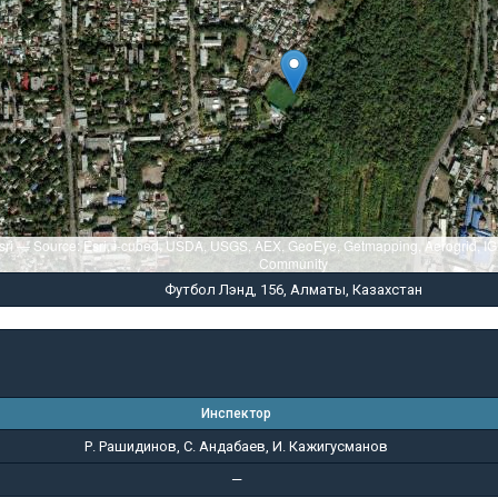
sri — Source: Esri, i-cubed, USDA, USGS, AEX, GeoEye, Getmapping, Aerogrid, I
Community
Футбол Лэнд, 156, Алматы, Казахстан
Инспектор
Р. Рашидинов, С. Андабаев, И. Кажигусманов
—