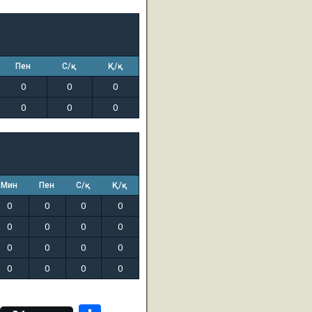
Пен
С/қ
Қ/қ
0
0
0
0
0
0
Мин
Пен
С/қ
Қ/қ
0
0
0
0
0
0
0
0
0
0
0
0
0
0
0
0