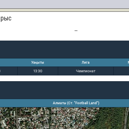
арыс
1
8
—
Уақыты
Лига
8
13:30
Чемпионат
Алматы (Ст. "Football Land")