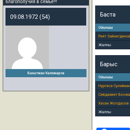
благополучия в семье!!!
Баста
09.08.1972 (54)
Ойыншы
Рият Зайнитдино
Жалпы
Барыс
Бахытжан Калижаров
Ойыншы
Нургиса Сулейма
Сейдахмет Босж
Хасан Жолдасов
Жалпы