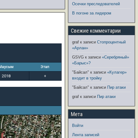
Осечки преследователей
В погоне за лидером
Свежие комментарии
graf
к записи
Стопроцентный
«Арлан»
GSVG
к записи
«Серебряный»
«Барыс»?
Маусым
Этап
"Байсал"
к записи
«Кулагер»
2018
+
входит в тройку
"Байсал"
к записи
Пир атаки
graf
к записи
Пир атаки
Мета
Войти
Лента записей