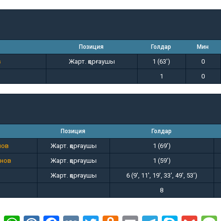
Позиция
Голдар
Мин
в
Жарт. қорғаушы
1 (63')
0
1
0
Позиция
Голдар
нов
Жарт. қорғаушы
1 (69')
анов
Жарт. қорғаушы
1 (59')
Жарт. қорғаушы
6 (9', 11', 19', 33', 49', 53')
8