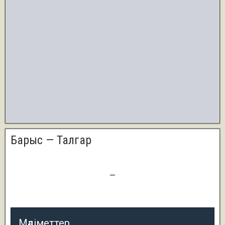
Барыс — Талгар
0
—
1
Мәліметтер