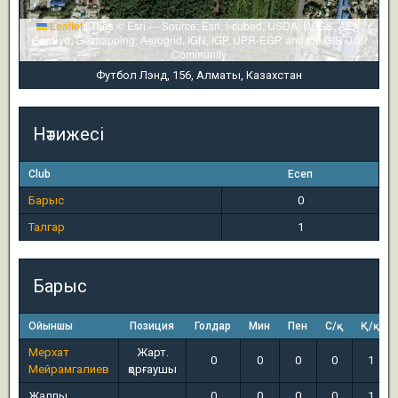
Leaflet
|
Tiles © Esri — Source: Esri, i-cubed, USDA, USGS, AEX,
GeoEye, Getmapping, Aerogrid, IGN, IGP, UPR-EGP, and the GIS User
Community
Футбол Лэнд, 156, Алматы, Казахстан
Нәтижесі
Club
Есеп
Барыс
0
Талгар
1
Барыс
Ойыншы
Позиция
Голдар
Мин
Пен
С/қ
Қ/қ
Мерхат
Жарт.
0
0
0
0
1
Мейрамгалиев
қорғаушы
Жалпы
0
0
0
0
1