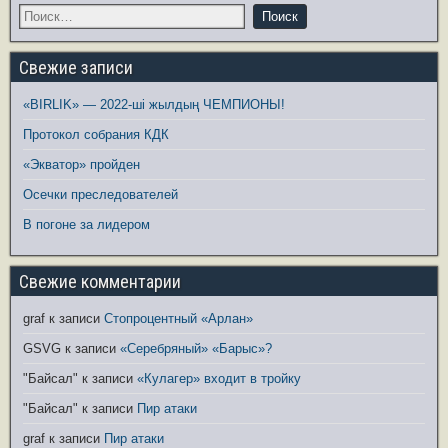
Свежие записи
«BIRLIK» — 2022-ші жылдың ЧЕМПИОНЫ!
Протокол собрания КДК
«Экватор» пройден
Осечки преследователей
В погоне за лидером
Свежие комментарии
graf
к записи
Стопроцентный «Арлан»
GSVG
к записи
«Серебряный» «Барыс»?
"Байсал"
к записи
«Кулагер» входит в тройку
"Байсал"
к записи
Пир атаки
graf
к записи
Пир атаки