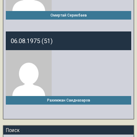
Омиртай Серикбаев
06.08.1975 (51)
Рахимжан Саидназаров
Поиск