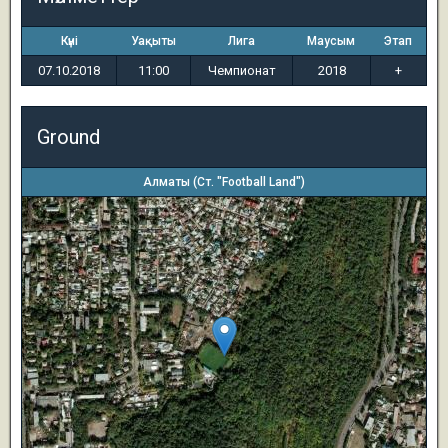
Күні
Уақыты
Лига
Маусым
Этап
07.10.2018
11:00
Чемпионат
2018
+
Ground
Алматы (Ст. "Football Land")