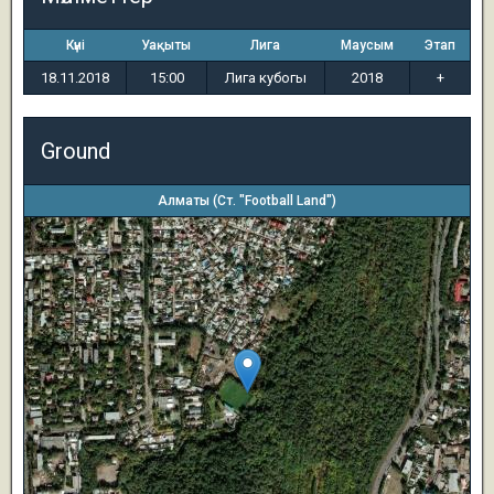
Күні
Уақыты
Лига
Маусым
Этап
18.11.2018
15:00
Лига кубогы
2018
+
Ground
Алматы (Ст. "Football Land")