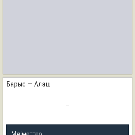
Барыс — Алаш
0
—
3
Мәліметтер