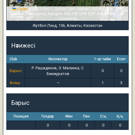
Leaflet
|
Tiles © Esri — Source: Esri, i-cubed, USDA, USGS, AEX,
GeoEye, Getmapping, Aerogrid, IGN, IGP, UPR-EGP, and the GIS User
Community
Футбол Лэнд, 156, Алматы, Казахстан
Нәтижесі
Club
Инспектор
1-ші тайм
Есеп
Р. Рашидинов, Э. Малинка, С.
Барыс
0
0
Бекмуратов
Алаш
—
1
3
Барыс
Позиция
Голдар
Мин
Пен
С/қ
Қ/қ
0
0
0
0
0