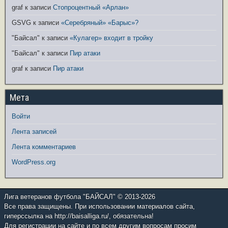
graf
к записи
Стопроцентный «Арлан»
GSVG
к записи
«Серебряный» «Барыс»?
"Байсал"
к записи
«Кулагер» входит в тройку
"Байсал"
к записи
Пир атаки
graf
к записи
Пир атаки
Мета
Войти
Лента записей
Лента комментариев
WordPress.org
Лига ветеранов футбола "БАЙСАЛ" © 2013-2026
Все права защищены. При использовании материалов сайта,
гиперссылка на http://baisalliga.ru/, обязательна!
Для регистрации на сайте и по всем другим вопросам просим