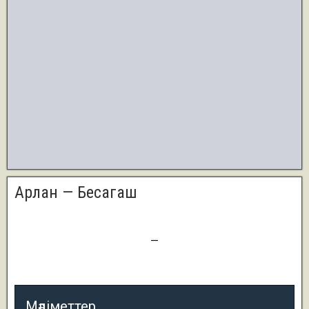
Арлан — Бесагаш
9
—
0
Мәліметтер