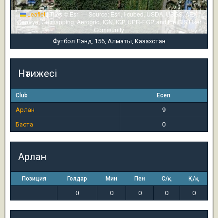
Leaflet
|
Tiles © Esri — Source: Esri, i-cubed, USDA, USGS, AEX,
GeoEye, Getmapping, Aerogrid, IGN, IGP, UPR-EGP, and the GIS User
Community
Футбол Лэнд, 156, Алматы, Казахстан
Нәтижесі
Club
Есеп
Арлан
9
Баста
0
Арлан
Позиция
Голдар
Мин
Пен
С/қ
Қ/қ
0
0
0
0
0