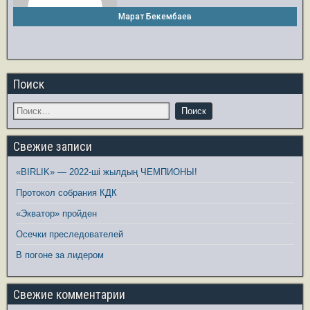
Марат Бекембаев
Поиск
Свежие записи
«BIRLIK» — 2022-ші жылдың ЧЕМПИОНЫ!
Протокол собрания КДК
«Экватор» пройден
Осечки преследователей
В погоне за лидером
Свежие комментарии