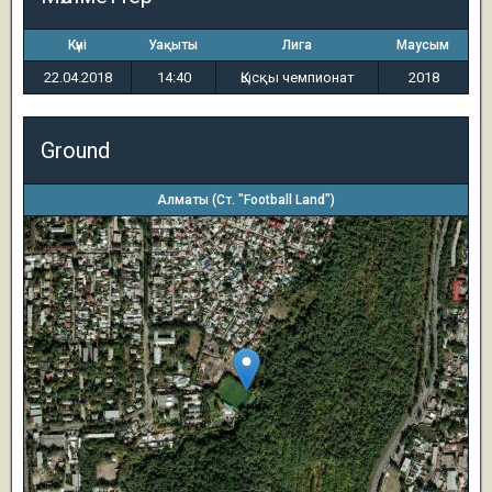
Күні
Уақыты
Лига
Маусым
22.04.2018
14:40
Қысқы чемпионат
2018
Ground
Алматы (Ст. "Football Land")