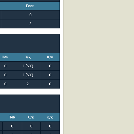
Есеп
0
2
Пен
С/қ
Қ/қ
0
1 (60')
0
0
1 (60')
0
0
2
0
Пен
С/қ
Қ/қ
0
0
0