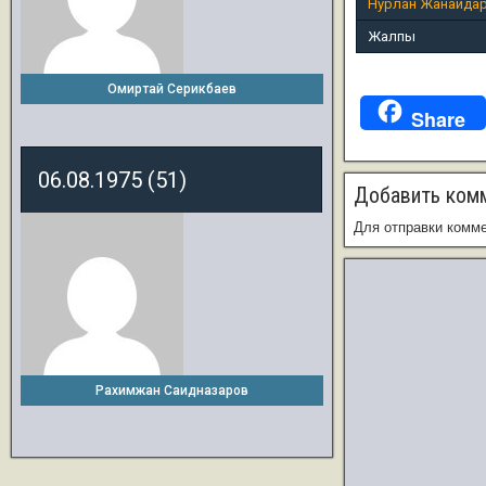
Нурлан Жанайда
Жалпы
Омиртай Серикбаев
Share
06.08.1975 (51)
Добавить ком
Для отправки комм
Рахимжан Саидназаров