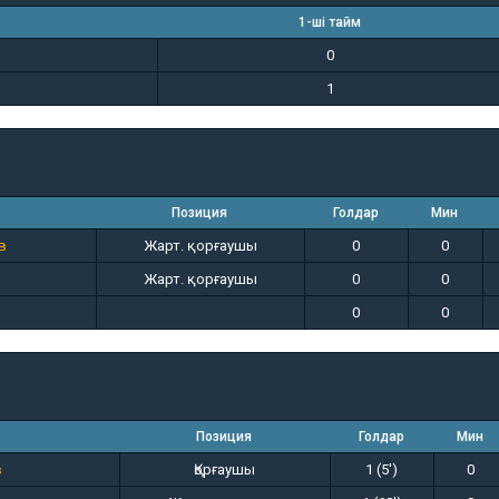
1-ші тайм
0
1
Позиция
Голдар
Мин
в
Жарт. қорғаушы
0
0
Жарт. қорғаушы
0
0
0
0
Позиция
Голдар
Мин
в
Қорғаушы
1 (5')
0