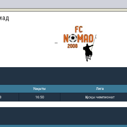
мад
0
2
—
Уақыты
Лига
8
16:50
Қысқы чемпионат