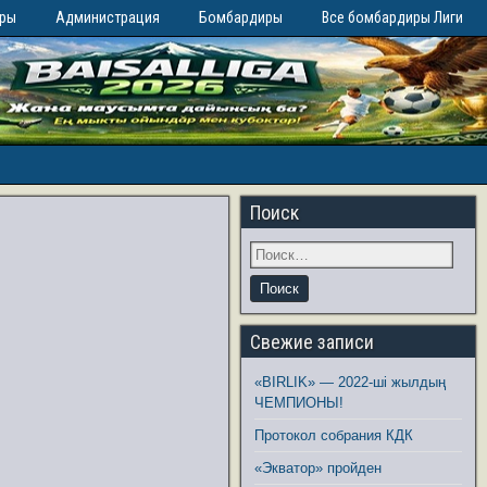
иры
Администрация
Бомбардиры
Все бомбардиры Лиги
Поиск
Свежие записи
«BIRLIK» — 2022-ші жылдың
ЧЕМПИОНЫ!
Протокол собрания КДК
«Экватор» пройден