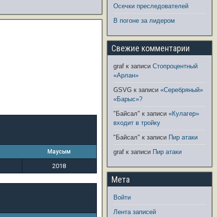
Осечки преследователей
В погоне за лидером
Свежие комментарии
graf
к записи
Стопроцентный
«Арлан»
GSVG
к записи
«Серебряный»
«Барыс»?
"Байсал"
к записи
«Кулагер»
входит в тройку
"Байсал"
к записи
Пир атаки
Маусым
graf
к записи
Пир атаки
2018
Мета
Войти
Лента записей