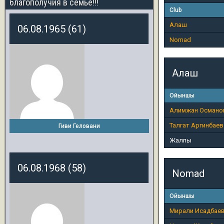
благополучия в семье!!!
Club
Алаш
06.08.1965 (61)
Nomad
Алаш
Ойыншы
Алимжан Османо
Талгат Аргинбаев
Гиви Геловани
Жалпы
06.08.1968 (58)
Nomad
Ойыншы
Мирали Исадбае