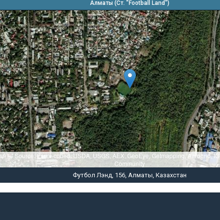
Алматы (Ст. "Football Land")
sri — Source: Esri, i-cubed, USDA, USGS, AEX, GeoEye, Getmapping, Aerogrid, I
Community
Футбол Лэнд, 156, Алматы, Казахстан