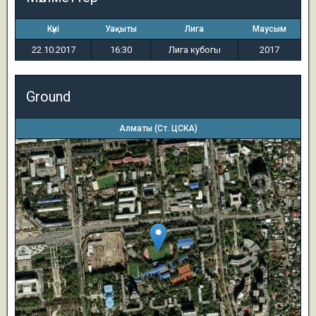
Күні
Уақыты
Лига
Маусым
22.10.2017
16:30
Лига кубогы
2017
Ground
Алматы (Ст. ЦСКА)