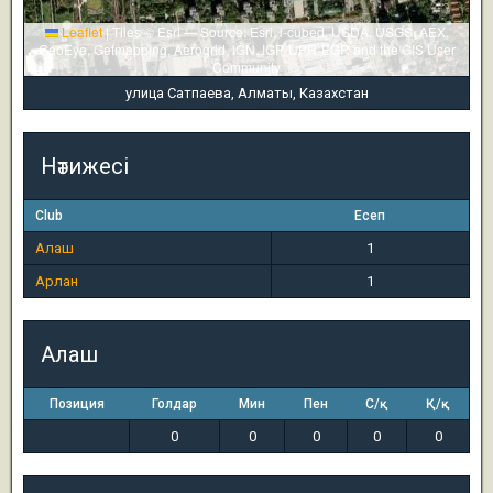
Leaflet
|
Tiles © Esri — Source: Esri, i-cubed, USDA, USGS, AEX,
GeoEye, Getmapping, Aerogrid, IGN, IGP, UPR-EGP, and the GIS User
Community
улица Сатпаева, Алматы, Казахстан
Нәтижесі
Club
Есеп
Алаш
1
Арлан
1
Алаш
Позиция
Голдар
Мин
Пен
С/қ
Қ/қ
0
0
0
0
0