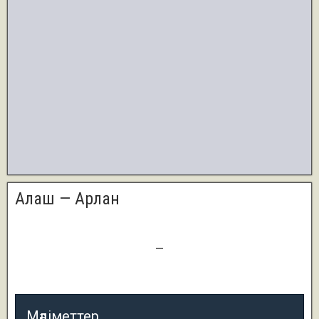
Алаш — Арлан
1
—
1
Мәліметтер