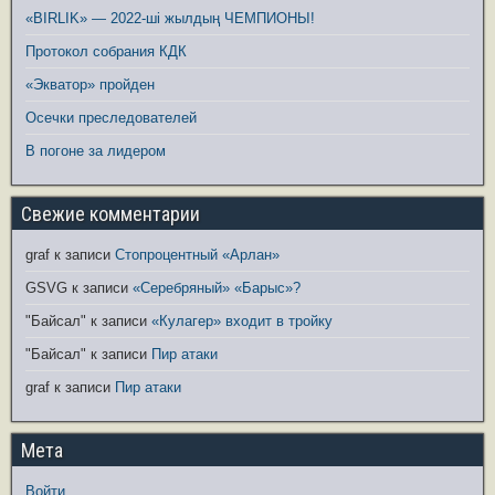
«BIRLIK» — 2022-ші жылдың ЧЕМПИОНЫ!
Протокол собрания КДК
«Экватор» пройден
Осечки преследователей
В погоне за лидером
Свежие комментарии
graf
к записи
Стопроцентный «Арлан»
GSVG
к записи
«Серебряный» «Барыс»?
"Байсал"
к записи
«Кулагер» входит в тройку
"Байсал"
к записи
Пир атаки
graf
к записи
Пир атаки
Мета
Войти