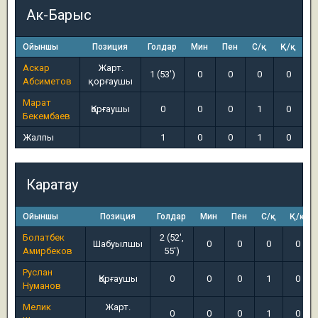
Ак-Барыс
Ойыншы
Позиция
Голдар
Мин
Пен
С/қ
Қ/қ
Аскар
Жарт.
1 (53')
0
0
0
0
Абсиметов
қорғаушы
Марат
Қорғаушы
0
0
0
1
0
Бекембаев
Жалпы
1
0
0
1
0
Каратау
Ойыншы
Позиция
Голдар
Мин
Пен
С/қ
Қ/қ
Болатбек
2 (52',
Шабуылшы
0
0
0
0
Амирбеков
55')
Руслан
Қорғаушы
0
0
0
1
0
Нуманов
Мелик
Жарт.
0
0
0
1
0