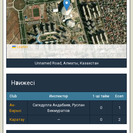
Leaflet
|
Tiles © Esri — Source: Esri, i-cubed, USDA, USGS, AEX,
GeoEye, Getmapping, Aerogrid, IGN, IGP, UPR-EGP, and the GIS User
Community
Unnamed Road, Алматы, Казахстан
Нәтижесі
Club
Инспектор
1-ші тайм
Есеп
Ак-
Сагидулла Андабаев, Руслан
0
1
Барыс
Бекмуратов
Каратау
—
0
2