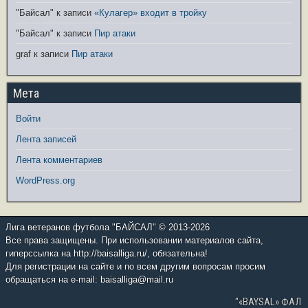
"Байсал"
к записи
«Кулагер» входит в тройку
"Байсал"
к записи
Пир атаки
graf
к записи
Пир атаки
Мета
Войти
Лента записей
Лента комментариев
WordPress.org
Лига ветеранов футбола "БАЙСАЛ" © 2013-2026
Все права защищены. При использовании материалов сайта,
гиперссылка на http://baisalliga.ru/, обязательна!
Для регистрации на сайте и по всем другим вопросам просим
обращаться на e-mail: baisalliga@mail.ru
"«BAYSAL» ФАЛ