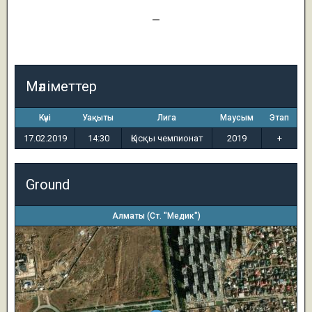
1
—
2
Мәліметтер
Күні
Уақыты
Лига
Маусым
Этап
17.02.2019
14:30
Қысқы чемпионат
2019
+
Ground
Алматы (Ст. "Медик")