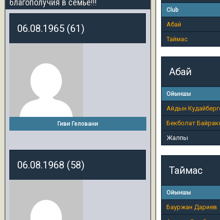
благополучия в семье!!!
Club
Абай
06.08.1965 (61)
Таймас
Абай
Ойыншы
Айдын Кудайберг
Бекболат Байрак
Гиви Геловани
Жалпы
06.08.1968 (58)
Таймас
Ойыншы
Бауржан Дариев