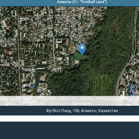
Алматы (Ст. "Football Land")
sri — Source: Esri, i-cubed, USDA, USGS, AEX, GeoEye, Getmapping, Aerogrid, I
Community
Футбол Лэнд, 156, Алматы, Казахстан