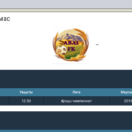
мас
4
6
—
Уақыты
Лига
Маус
12:50
Қысқы чемпионат
201