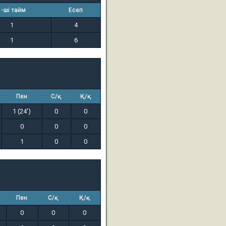
1-ші тайм
Есеп
1
4
1
6
Пен
С/қ
Қ/қ
1 (24')
0
0
0
0
0
1
0
0
Пен
С/қ
Қ/қ
0
0
0