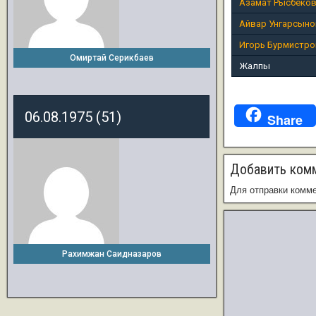
Азамат Рысбеко
Айвар Унгарсыно
Игорь Бурмистро
Омиртай Серикбаев
Жалпы
06.08.1975 (51)
Share
Добавить ком
Для отправки комм
Рахимжан Саидназаров