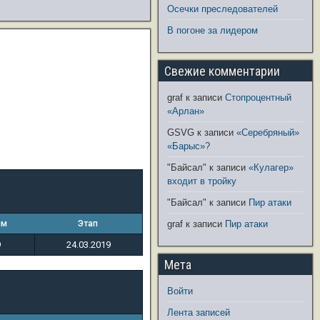
Осечки преследователей
В погоне за лидером
Свежие комментарии
graf
к записи
Стопроцентный
«Арлан»
GSVG
к записи
«Серебряный»
«Барыс»?
"Байсал"
к записи
«Кулагер»
входит в тройку
"Байсал"
к записи
Пир атаки
ым
Этап
graf
к записи
Пир атаки
9
24.03.2019
Мета
Войти
Лента записей