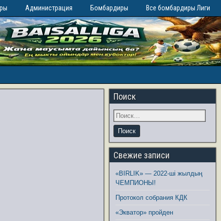
иры
Администрация
Бомбардиры
Все бомбардиры Лиги
Поиск
Свежие записи
«BIRLIK» — 2022-ші жылдың
ЧЕМПИОНЫ!
Протокол собрания КДК
«Экватор» пройден