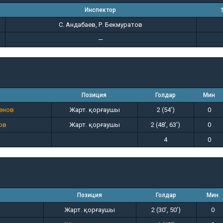
Инспектор
С. Андабаев, Р. Бекмуратов
—
Позиция
Голдар
Мин
енов
Жарт. қорғаушы
2 (54')
0
ов
Жарт. қорғаушы
2 (48', 63')
0
4
0
Позиция
Голдар
Мин
Жарт. қорғаушы
2 (30', 50')
0