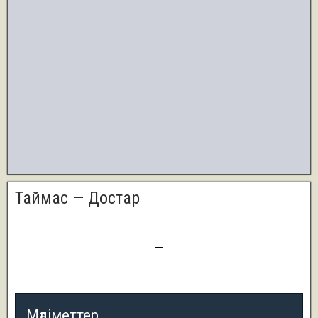
Таймас — Достар
3
—
2
Мәліметтер