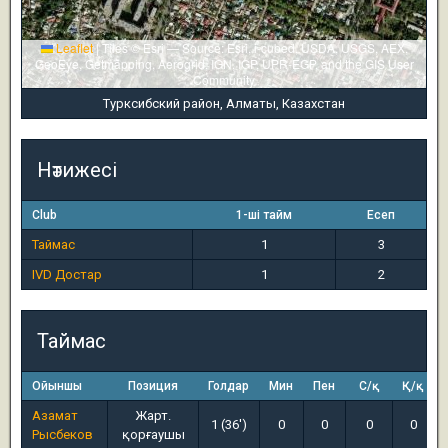
Leaflet
|
Tiles © Esri — Source: Esri, i-cubed, USDA, USGS, AEX,
GeoEye, Getmapping, Aerogrid, IGN, IGP, UPR-EGP, and the GIS User
Community
Турксибский район, Алматы, Казахстан
Нәтижесі
Club
1-ші тайм
Есеп
Таймас
1
3
IVD Достар
1
2
Таймас
Ойыншы
Позиция
Голдар
Мин
Пен
С/қ
Қ/қ
Азамат
Жарт.
1 (36')
0
0
0
0
Рысбеков
қорғаушы