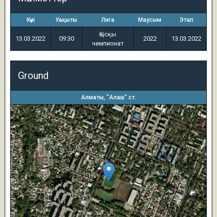
Күні
Уақыты
Лига
Маусым
Этап
Қысқы
13.03.2022
09:30
2022
13.03.2022
чемпионат
Ground
Алматы, "Алаш" ст.