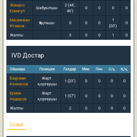
Жандос
2 (44',
Шабуылшы
0
0
0
0
Есмагул
46')
Масимжан
1
Қақпашы
0
0
0
0
Итамов
(20')
Жалпы
3
0
0
1
0
IVD Достар
Ойыншы
Позиция
Голдар
Мин
Пен
С/қ
Қ/қ
Бауржан
Жарт.
1 (23')
0
0
0
0
Конкасов
қорғаушы
Ермек
Жарт.
1 (57')
0
0
0
0
Надиров
қорғаушы
Жалпы
2
0
0
0
0
Судьи