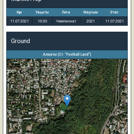
Күні
Уақыты
Лига
Маусым
Этап
11.07.2021
10:30
Чемпионат
2021
11.07.2021
Ground
Алматы (Ст. "Football Land")