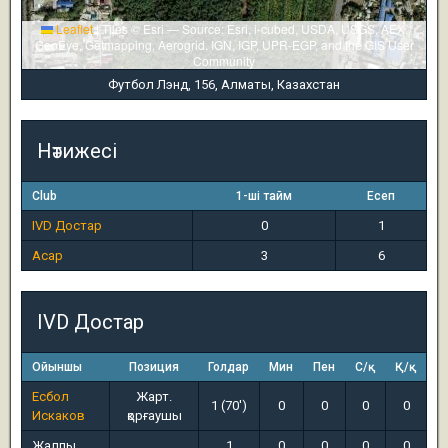
Leaflet
|
Tiles © Esri — Source: Esri, i-cubed, USDA, USGS, AEX,
GeoEye, Getmapping, Aerogrid, IGN, IGP, UPR-EGP, and the GIS User
Community
Футбол Лэнд, 156, Алматы, Казахстан
Нәтижесі
Club
1-ші тайм
Есеп
IVD Достар
0
1
Асар
3
6
IVD Достар
Ойыншы
Позиция
Голдар
Мин
Пен
С/қ
Қ/қ
Есбол
Жарт.
1 (70')
0
0
0
0
Искаков
қорғаушы
Жалпы
1
0
0
0
0