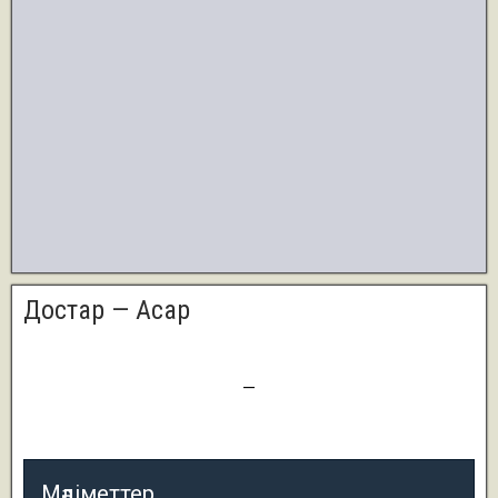
Достар — Асар
1
—
6
Мәліметтер