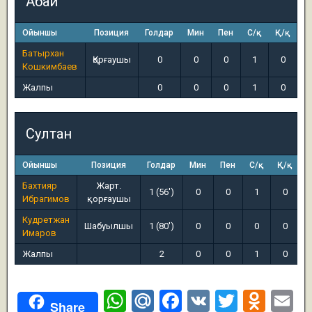
Абай
Ойыншы
Позиция
Голдар
Мин
Пен
С/қ
Қ/қ
Батырхан
Қорғаушы
0
0
0
1
0
Кошкимбаев
Жалпы
0
0
0
1
0
Султан
Ойыншы
Позиция
Голдар
Мин
Пен
С/қ
Қ/қ
Бахтияр
Жарт.
1 (56')
0
0
1
0
Ибрагимов
қорғаушы
Кудретжан
Шабуылшы
1 (80')
0
0
0
0
Имаров
Жалпы
2
0
0
1
0
W
M
F
V
T
O
E
Share