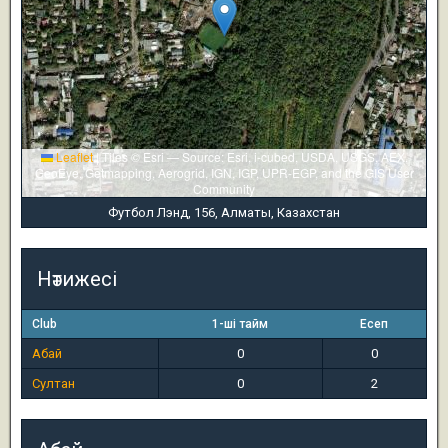
Leaflet
|
Tiles © Esri — Source: Esri, i-cubed, USDA, USGS, AEX,
GeoEye, Getmapping, Aerogrid, IGN, IGP, UPR-EGP, and the GIS User
Community
Футбол Лэнд, 156, Алматы, Казахстан
Нәтижесі
Club
1-ші тайм
Есеп
Абай
0
0
Султан
0
2