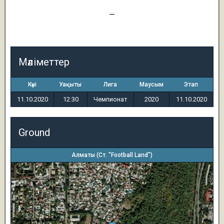
0
—
2
Мәліметтер
Күні
Уақыты
Лига
Маусым
Этап
11.10.2020
12:30
Чемпионат
2020
11.10.2020
Ground
Алматы (Ст. "Football Land")