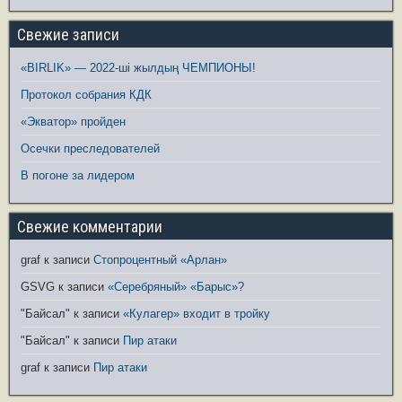
Свежие записи
«BIRLIK» — 2022-ші жылдың ЧЕМПИОНЫ!
Протокол собрания КДК
«Экватор» пройден
Осечки преследователей
В погоне за лидером
Свежие комментарии
graf
к записи
Стопроцентный «Арлан»
GSVG
к записи
«Серебряный» «Барыс»?
"Байсал"
к записи
«Кулагер» входит в тройку
"Байсал"
к записи
Пир атаки
graf
к записи
Пир атаки