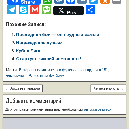
Share
h
ail
a
K
wi
d
m
T
S
G
M
О
Post
at
.R
c
tt
n
ai
el
ky
m
e
т
Похожие Записи:
s
u
e
er
o
e
p
ail
ss
п
A
b
kl
Последний бой — он трудный самый!
gr
e
a
р
Награждение лучших
p
o
a
a
g
а
Кубок Лиги
p
o
ss
m
e
в
Стартует зимний чемпионат!
k
ni
и
Метки:
Ветераны алматинского футбола
,
зангар
,
лига "Б"
,
ki
ть
чемпионат г. Алматы по футболу
← Алдыңғы мақала
Келесі мақала →
Добавить комментарий
Для отправки комментария вам необходимо
авторизоваться
.