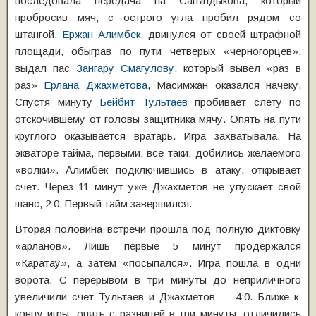
последовала передача на Сагындыкова, который
пробросив мяч, с острого угла пробил рядом со
штангой.
Ержан Алимбек
, двинулся от своей штрафной
площади, обыграв по пути четверых «черногорцев»,
выдал пас
Зангару Смагулову,
который вывел «раз в
раз»
Ерлана Джахметова
, Масимжан оказался начеку.
Спустя минуту
Бейбит Тультаев
пробивает слету по
отскочившему от головы защитника мячу. Опять на пути
круглого оказывается вратарь. Игра захватывала. На
экваторе тайма, первыми, все-таки, добились желаемого
«волки». Алимбек подключившись в атаку, открывает
счет. Через 11 минут уже Джахметов не упускает свой
шанс, 2:0. Первый тайм завершился.
Вторая половина встречи прошла под полную диктовку
«арланов». Лишь первые 5 минут продержался
«Каратау», а затем «посыпался». Игра пошла в одни
ворота. С перерывом в три минуты до неприличного
увеличили счет Тультаев и Джахметов — 4:0. Ближе к
концу игры, опять с разницей в три минуты, отличились