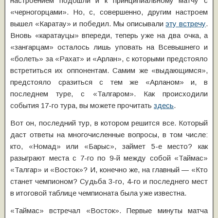
настроением подошли и к принципиальному матчу с
«черногорцами». Но, с, совершенно, другим настроем
вышел «Каратау» и победил. Мы описывали
эту встречу
.
Вновь «каратауцы» впереди, теперь уже на два очка, а
«зангарцам» осталось лишь уповать на Всевышнего и
«болеть» за «Рахат» и «Арлан», с которыми предстояло
встретиться их оппонентам. Самим же «выдающимся»,
предстояло сразиться с тем же «Арланом» и, в
последнем туре, с «Талгаром». Как происходили
события 17-го тура, вы можете прочитать
здесь
.
Вот он, последний тур, в котором решится все. Который
даст ответы на многочисленные вопросы, в том числе:
кто, «Номад» или «Барыс», займет 5-е место? как
разыграют места с 7-го по 9-й между собой «Таймас»
«Талгар» и «Восток»? И, конечно же, на главный — «Кто
станет чемпионом? Судьба 3-го, 4-го и последнего мест
в итоговой таблице чемпионата была уже известна.
«Таймас» встречал «Восток». Первые минуты матча