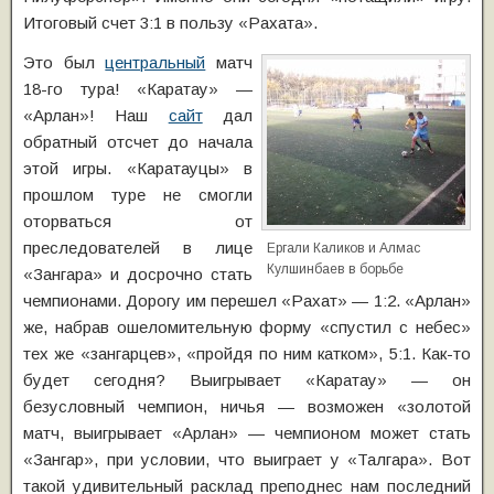
Итоговый счет 3:1 в пользу «Рахата».
Это был
центральный
матч
18-го тура! «Каратау» —
«Арлан»! Наш
сайт
дал
обратный отсчет до начала
этой игры. «Каратауцы» в
прошлом туре не смогли
оторваться от
преследователей в лице
Ергали Каликов и Алмас
Кулшинбаев в борьбе
«Зангара» и досрочно стать
чемпионами. Дорогу им перешел «Рахат» — 1:2. «Арлан»
же, набрав ошеломительную форму «спустил с небес»
тех же «зангарцев», «пройдя по ним катком», 5:1. Как-то
будет сегодня? Выигрывает «Каратау» — он
безусловный чемпион, ничья — возможен «золотой
матч, выигрывает «Арлан» — чемпионом может стать
«Зангар», при условии, что выиграет у «Талгара». Вот
такой удивительный расклад преподнес нам последний