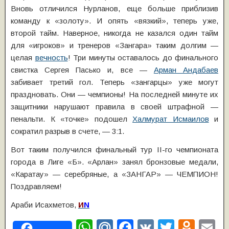
Вновь отличился Нурланов, еще больше приблизив
команду к «золоту». И опять «вязкий», теперь уже,
второй тайм. Наверное, никогда не казался один тайм
для «игроков» и тренеров «Зангара» таким долгим —
целая
вечность
! Три минуты оставалось до финального
свистка Сергея Пасько и, все —
Арман Андабаев
забивает третий гол. Теперь «зангарцы» уже могут
праздновать. Они — чемпионы! На последней минуте их
защитники нарушают правила в своей штрафной —
пенальти. К «точке» подошел
Халмурат Исмаилов
и
сократил разрыв в счете, — 3:1.
Вот таким получился финальный тур II-го чемпионата
города в Лиге «Б». «Арлан» занял бронзовые медали,
«Каратау» — серебряные, а «ЗАНГАР» — ЧЕМПИОН!
Поздравляем!
Араби Исахметов,
И
N
W
M
F
V
T
O
E