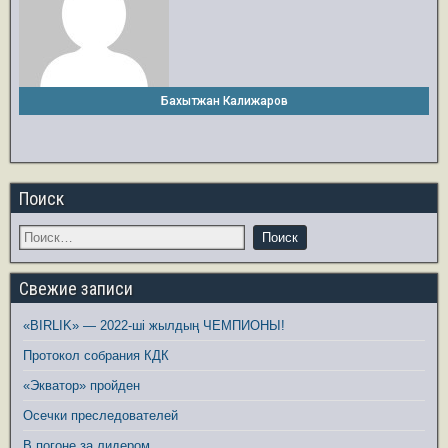
Бахытжан Калижаров
Поиск
Свежие записи
«BIRLIK» — 2022-ші жылдың ЧЕМПИОНЫ!
Протокол собрания КДК
«Экватор» пройден
Осечки преследователей
В погоне за лидером