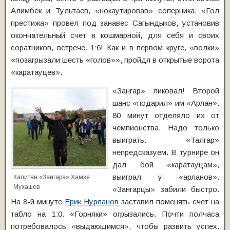
Алимбек и Тультаев, «нокаутировав» соперника. «Гол
престижа» провел под занавес Сагындыков, установив
окончательный счет в кошмарной, для себя и своих
соратников, встрече. 1:6! Как и в первом круге, «волки»
«позагрызали шесть «голов»», пройдя в открытые ворота
«каратауцев».
«Зангар» ликовал! Второй
шанс «подарил» им «Арлан».
80 минут отделяло их от
чемпионства. Надо только
выиграть. «Талгар»
непредсказуем. В турнире он
дал бой «каратауцам»,
выиграл у «арланов».
Капитан «Зангара» Хамзе
Мухашев
«Зангарцы» забили быстро.
На 8-й минуте
Ерик Нурланов
заставил поменять счет на
табло на 1:0. «Горняки» огрызались. Почти полчаса
потребовалось «выдающимся», чтобы развить успех.