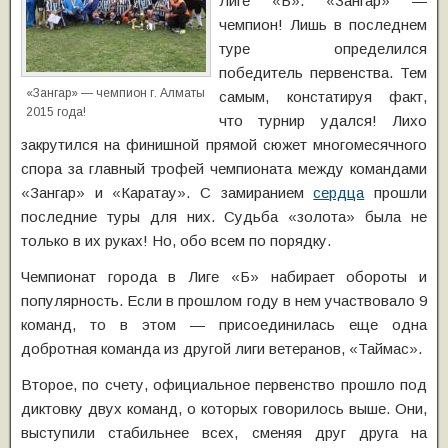
Лиге «Б». «Зангар» —
чемпион! Лишь в последнем
туре определился
победитель первенства. Тем
«Зангар» — чемпион г. Алматы
самым, констатируя факт,
2015 года!
что турнир удался!
Лихо
закрутился на финишной прямой сюжет многомесячного
спора за главный трофей чемпионата между командами
«Зангар» и «Каратау». С замиранием
сердца
прошли
последние туры для них. Судьба «золота» была не
только в их руках! Но, обо всем по порядку.
Чемпионат города в Лиге «Б» набирает обороты и
популярность. Если в прошлом году в нем участвовало 9
команд, то в этом — присоединилась еще одна
добротная команда из другой лиги ветеранов, «Таймас».
Второе, по счету, официальное первенство прошло под
диктовку двух команд, о которых говорилось выше. Они,
выступили стабильнее всех, сменяя друг друга на