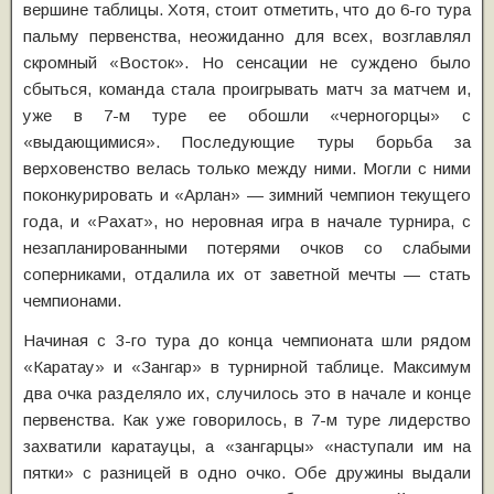
вершине таблицы. Хотя, стоит отметить, что до 6-го тура
пальму первенства, неожиданно для всех, возглавлял
скромный «Восток». Но сенсации не суждено было
сбыться, команда стала проигрывать матч за матчем и,
уже в 7-м туре ее обошли «черногорцы» с
«выдающимися». Последующие туры борьба за
верховенство велась только между ними. Могли с ними
поконкурировать и «Арлан» — зимний чемпион текущего
года, и «Рахат», но неровная игра в начале турнира, с
незапланированными потерями очков со слабыми
соперниками, отдалила их от заветной мечты — стать
чемпионами.
Начиная с 3-го тура до конца чемпионата шли рядом
«Каратау» и «Зангар» в турнирной таблице. Максимум
два очка разделяло их, случилось это в начале и конце
первенства. Как уже говорилось, в 7-м туре лидерство
захватили каратауцы, а «зангарцы» «наступали им на
пятки» с разницей в одно очко. Обе дружины выдали