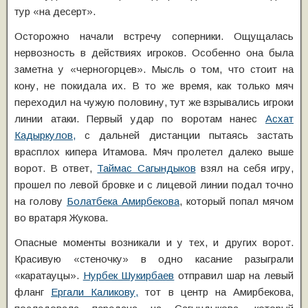
тур «на десерт».
Осторожно начали встречу соперники. Ощущалась
нервозность в действиях игроков. Особенно она была
заметна у «черногорцев». Мысль о том, что стоит на
кону, не покидала их. В то же время, как только мяч
переходил на чужую половину, тут же взрывались игроки
линии атаки. Первый удар по воротам нанес
Асхат
Кадыркулов,
с дальней дистанции пытаясь застать
врасплох кипера Итамова. Мяч пролетел далеко выше
ворот. В ответ,
Таймас Сагындыков
взял на себя игру,
прошел по левой бровке и с лицевой линии подал точно
на голову
Болатбека Амирбекова
, который попал мячом
во вратаря Жукова.
Опасные моменты возникали и у тех, и других ворот.
Красивую «стеночку» в одно касание разыграли
«каратауцы».
Нурбек Шукирбаев
отправил шар на левый
фланг
Ергали Каликову,
тот в центр на Амирбекова,