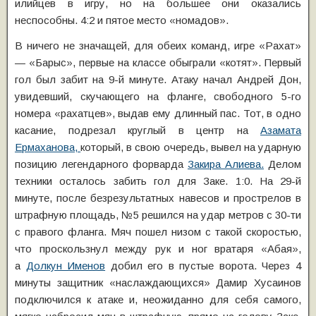
илийцев в игру, но на большее они оказались
неспособны. 4:2 и пятое место «номадов».
В ничего не значащей, для обеих команд, игре «Рахат»
— «Барыс», первые на классе обыграли «котят». Первый
гол был забит на 9-й минуте. Атаку начал Андрей Дон,
увидевший, скучающего на фланге, свободного 5-го
номера «рахатцев», выдав ему длинный пас. Тот, в одно
касание, подрезал круглый в центр на
Азамата
Ермаханова,
который, в свою очередь, вывел на ударную
позицию легендарного форварда
Закира Алиева.
Делом
техники осталось забить гол для Заке. 1:0. На 29-й
минуте, после безрезультатных навесов и прострелов в
штрафную площадь, №5 решился на удар метров с 30-ти
с правого фланга. Мяч пошел низом с такой скоростью,
что проскользнул между рук и ног вратаря «Абая»,
а
Долкун Именов
добил его в пустые ворота. Через 4
минуты защитник «наслаждающихся» Дамир Хусаинов
подключился к атаке и, неожиданно для себя самого,