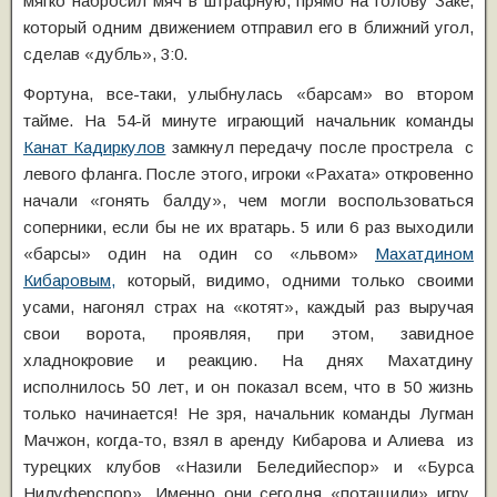
мягко набросил мяч в штрафную, прямо на голову Заке,
который одним движением отправил его в ближний угол,
сделав «дубль», 3:0.
Фортуна, все-таки, улыбнулась «барсам» во втором
тайме. На 54-й минуте играющий начальник команды
Канат Кадиркулов
замкнул передачу после прострела с
левого фланга. После этого, игроки «Рахата» откровенно
начали «гонять балду», чем могли воспользоваться
соперники, если бы не их вратарь. 5 или 6 раз выходили
«барсы» один на один со «львом»
Махатдином
Кибаровым,
который, видимо, одними только своими
усами, нагонял страх на «котят», каждый раз выручая
свои ворота, проявляя, при этом, завидное
хладнокровие и реакцию. На днях Махатдину
исполнилось 50 лет, и он показал всем, что в 50 жизнь
только начинается! Не зря, начальник команды Лугман
Мачжон, когда-то, взял в аренду Кибарова и Алиева из
турецких клубов «Назили Беледийеспор» и «Бурса
Нилуферспор». Именно они сегодня «потащили» игру.