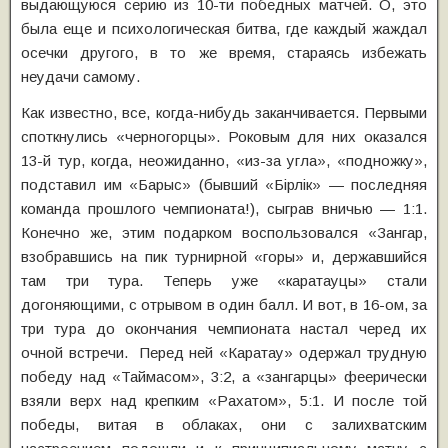
выдающуюся серию из 10-ти победных матчей. О, это
была еще и психологическая битва, где каждый жаждал
осечки другого, в то же время, стараясь избежать
неудачи самому.
Как известно, все, когда-нибудь заканчивается. Первыми
споткнулись «черногорцы». Роковым для них оказался
13-й тур, когда, неожиданно, «из-за угла», «подножку»,
подставил им «Барыс» (бывший «Бiрлiк» — последняя
команда прошлого чемпионата!), сыграв вничью — 1:1.
Конечно же, этим подарком воспользовался «Зангар,
взобравшись на пик турнирной «горы» и, державшийся
там три тура. Теперь уже «каратауцы» стали
догоняющими, с отрывом в один балл. И вот, в 16-ом, за
три тура до окончания чемпионата настал черед их
очной встречи. Перед ней «Каратау» одержал трудную
победу над «Таймасом», 3:2, а «зангарцы» феерически
взяли верх над крепким «Рахатом», 5:1. И после той
победы, витая в облаках, они с залихватским