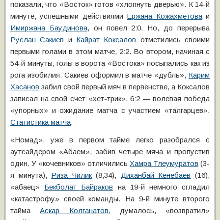
показали, что «Восток» готов «хлопнуть дверью». К 14-й
минуте, успешными действиями
Ержана Кожахметова
и
Имиржана Баудинова
, он повел 2:0. Но, до перерыва
Руслан Сакиев
и
Кайрат Коксалов
отметились своими
первыми голами в этом матче, 2:2. Во втором, начиная с
54-й минуты, голы в ворота «Востока» посыпались как из
рога изобилия. Сакиев оформил в матче «дубль»,
Карим
Хасанов
забил свой первый мяч в первенстве, а Коксалов
записал на свой счет «хет-трик». 6:2 — волевая победа
«упорных» и ожидание матча с участием «талгарцев».
Статистика матча
.
«Номад», уже в первом тайме легко разобрался с
аутсайдером «Абаем», забив четыре мяча и пропустив
один. У «кочевников» отличились
Хамра Тлеумуратов
(3-
я минута),
Риза Чилик
(8,34),
Диханбай Кенебаев
(16),
«абаец»
Бекболат Байраков
на 19-й немного сгладил
«катастрофу» своей команды. На 9-й минуте второго
тайма
Аскар Колганатов,
думалось, «возвратил»