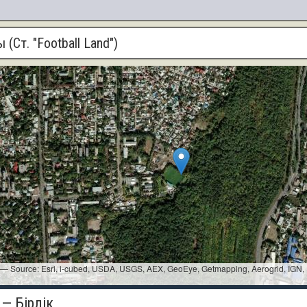
 (Ст. "Football Land")
i — Source: Esri, i-cubed, USDA, USGS, AEX, GeoEye, Getmapping, Aerogrid, IGN,
— Бiрлiк