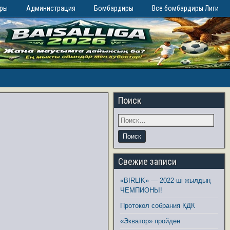
иры
Администрация
Бомбардиры
Все бомбардиры Лиги
Поиск
Свежие записи
«BIRLIK» — 2022-ші жылдың
ЧЕМПИОНЫ!
Протокол собрания КДК
«Экватор» пройден