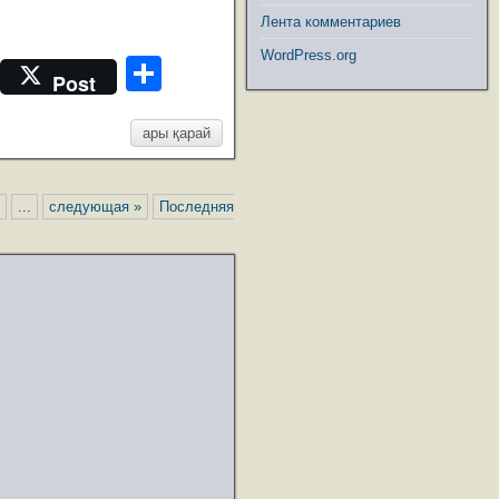
Лента комментариев
WordPress.org
M
О
Post
e
т
ss
ары қарай
п
a
р
g
а
...
следующая »
Последняя
e
в
и
ть