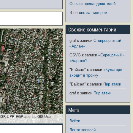
Осечки преследователей
В погоне за лидером
Свежие комментарии
graf
к записи
Стопроцентный
«Арлан»
GSVG
к записи
«Серебряный»
«Барыс»?
"Байсал"
к записи
«Кулагер»
входит в тройку
"Байсал"
к записи
Пир атаки
graf
к записи
Пир атаки
Мета
 IGP, UPR-EGP, and the GIS User
Войти
Лента записей