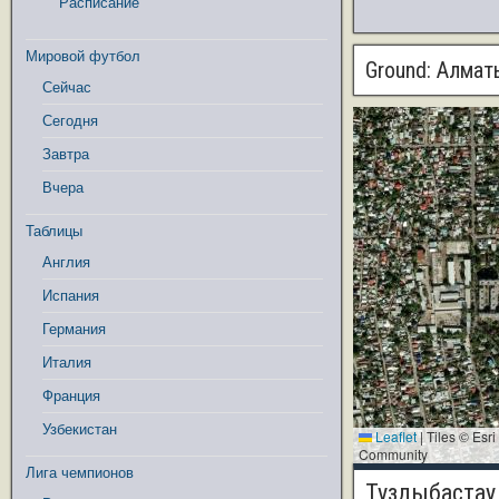
Расписание
Мировой футбол
Ground:
Алматы
Сейчас
Сегодня
Завтра
Вчера
Таблицы
Англия
Испания
Германия
Италия
Франция
Узбекистан
Leaflet
|
Tiles © Esr
Community
Лига чемпионов
Туздыбастау 