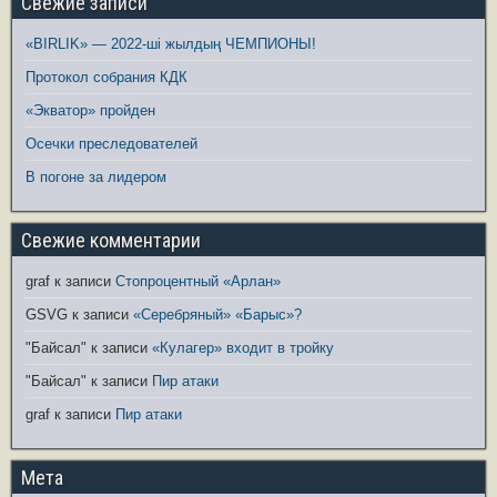
Свежие записи
«BIRLIK» — 2022-ші жылдың ЧЕМПИОНЫ!
Протокол собрания КДК
«Экватор» пройден
Осечки преследователей
В погоне за лидером
Свежие комментарии
graf
к записи
Стопроцентный «Арлан»
GSVG
к записи
«Серебряный» «Барыс»?
"Байсал"
к записи
«Кулагер» входит в тройку
"Байсал"
к записи
Пир атаки
graf
к записи
Пир атаки
Мета