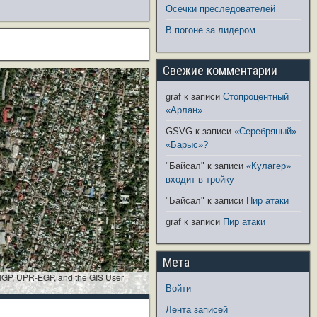
Осечки преследователей
В погоне за лидером
Свежие комментарии
graf
к записи
Стопроцентный
«Арлан»
GSVG
к записи
«Серебряный»
«Барыс»?
"Байсал"
к записи
«Кулагер»
входит в тройку
"Байсал"
к записи
Пир атаки
graf
к записи
Пир атаки
Мета
 IGP, UPR-EGP, and the GIS User
Войти
Лента записей