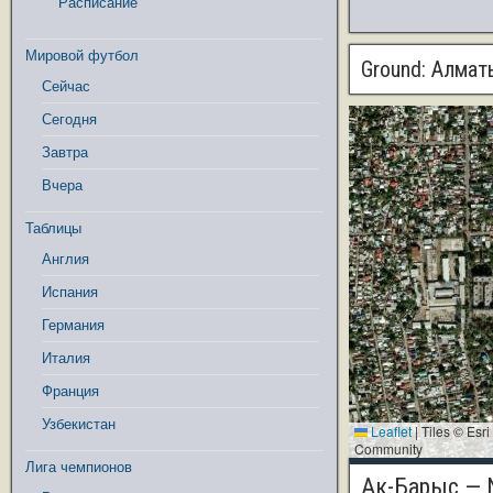
Расписание
Мировой футбол
Ground:
Алматы
Сейчас
Сегодня
Завтра
Вчера
Таблицы
Англия
Испания
Германия
Италия
Франция
Узбекистан
Leaflet
|
Tiles © Esr
Community
Лига чемпионов
Ак-Барыс —