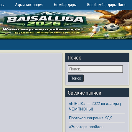
иры
Администрация
Бомбардиры
Все бомбардиры Лиги
Поиск
Свежие записи
«BIRLIK» — 2022-ші жылдың
ЧЕМПИОНЫ!
Протокол собрания КДК
«Экватор» пройден