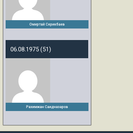
Омиртай Серикбаев
06.08.1975 (51)
Рахимжан Саидназаров