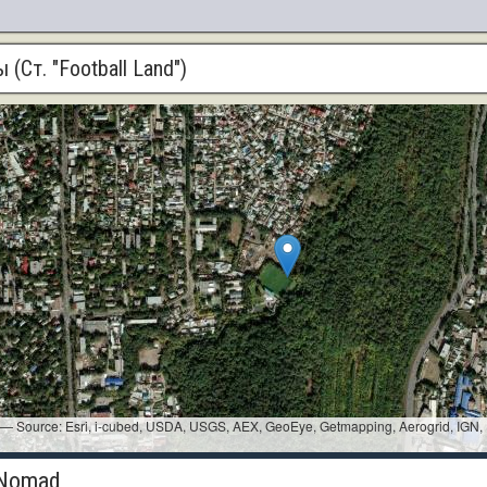
 (Ст. "Football Land")
i — Source: Esri, i-cubed, USDA, USGS, AEX, GeoEye, Getmapping, Aerogrid, IGN,
 Nomad