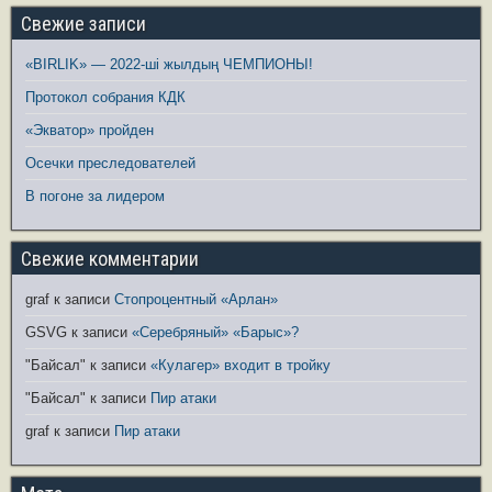
Свежие записи
«BIRLIK» — 2022-ші жылдың ЧЕМПИОНЫ!
Протокол собрания КДК
«Экватор» пройден
Осечки преследователей
В погоне за лидером
Свежие комментарии
graf
к записи
Стопроцентный «Арлан»
GSVG
к записи
«Серебряный» «Барыс»?
"Байсал"
к записи
«Кулагер» входит в тройку
"Байсал"
к записи
Пир атаки
graf
к записи
Пир атаки