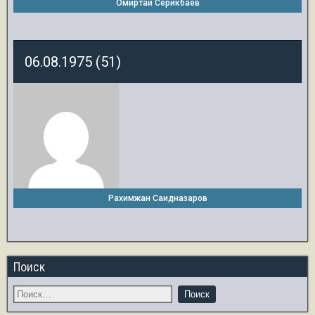
Омиртай Серикбаев
06.08.1975 (51)
Рахимжан Саидназаров
Поиск