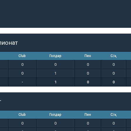
пионат
Club
Голдар
Пен
С/қ
0
0
0
0
0
1
0
0
-
1
0
0
т
Club
Голдар
Пен
С/қ
0
0
0
0