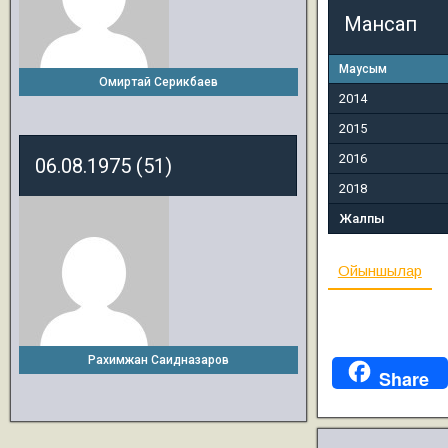
Мансап
Маусым
Омиртай Серикбаев
2014
2015
2016
06.08.1975 (51)
2018
Жалпы
Ойыншылар
Рахимжан Саидназаров
Share