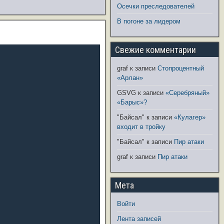
Осечки преследователей
В погоне за лидером
Свежие комментарии
graf
к записи
Стопроцентный
«Арлан»
GSVG
к записи
«Серебряный»
«Барыс»?
"Байсал"
к записи
«Кулагер»
входит в тройку
"Байсал"
к записи
Пир атаки
graf
к записи
Пир атаки
Мета
Войти
Лента записей