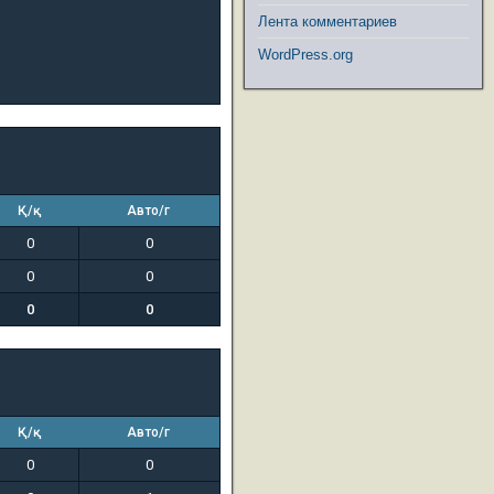
Лента комментариев
WordPress.org
Қ/қ
Авто/г
0
0
0
0
0
0
Қ/қ
Авто/г
0
0