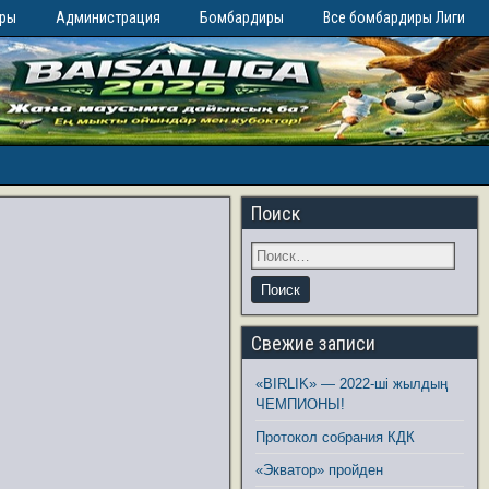
иры
Администрация
Бомбардиры
Все бомбардиры Лиги
Поиск
Свежие записи
«BIRLIK» — 2022-ші жылдың
ЧЕМПИОНЫ!
Протокол собрания КДК
«Экватор» пройден