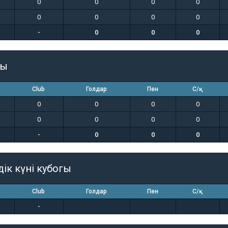
0
0
0
0
0
0
0
0
-
0
0
0
гы
Club
Голдар
Пен
С/қ
0
0
0
0
0
0
0
0
-
0
0
0
дік күні кубогы
Club
Голдар
Пен
С/қ
-