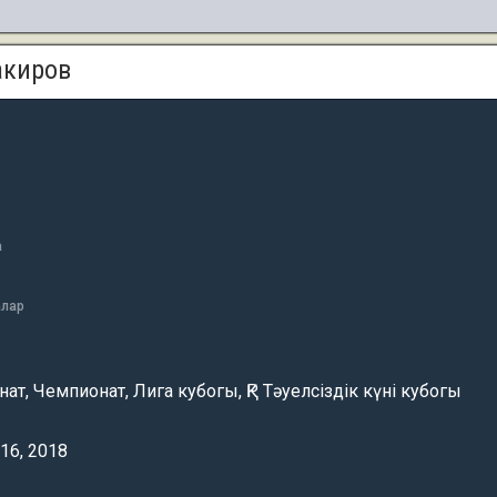
акиров
а
алар
ат, Чемпионат, Лига кубогы, ҚР Тәуелсіздік күні кубогы
016, 2018