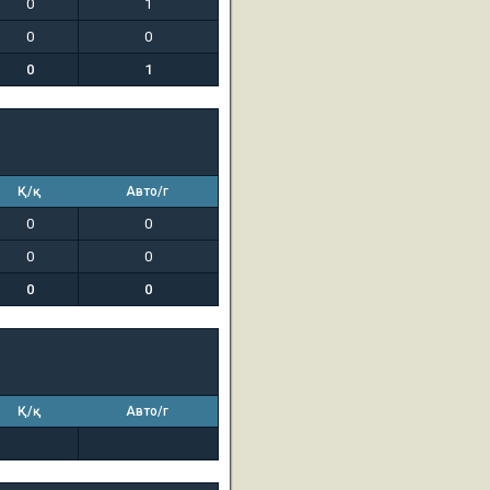
0
1
0
0
0
1
Қ/қ
Авто/г
0
0
0
0
0
0
Қ/қ
Авто/г