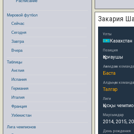
Расписание
Мировой футбол
Закария Ш
Сейчас
Сегодня
Ұлты
Казахстан
Завтра
Вчера
Позиция
Қорғаушы
Таблицы
Ағымдағы команд
Англия
Баста
Испания
Алдыңғы команд
Германия
Талгар
Италия
Лиги
Қысқы чемпион
Франция
Маусымдар
Узбекистан
2014, 2015, 2
Лига чемпионов
День рождения