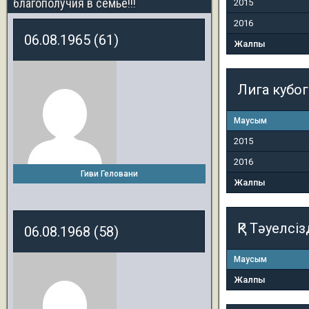
благополучия в семье!!!
2015
2016
06.08.1965 (61)
Жалпы
Лига кубо
Маусым
2015
2016
Гиви Геловани
Жалпы
ҚР Тәуелсіз
06.08.1968 (58)
Маусым
Жалпы