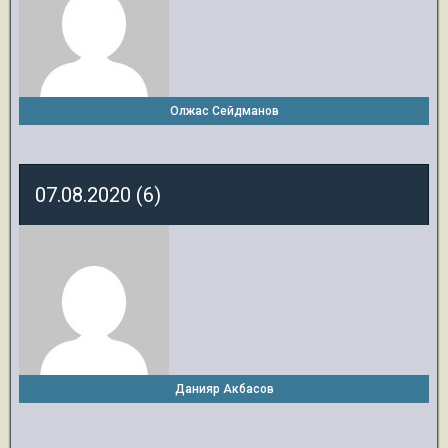
Олжас Сейдманов
07.08.2020 (6)
Данияр Акбасов