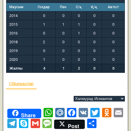
Маусым
Голдар
Пен
С/қ
Қ/қ
Авто/г
2014
0
0
0
0
0
2015
1
1
1
0
0
2016
0
0
1
0
0
2018
2
0
0
0
0
2019
0
0
0
0
0
2020
1
0
0
0
0
Жалпы
4
1
2
0
0
Ойыншылар
W
M
F
V
T
O
E
Share
h
ail
a
K
wi
d
m
T
S
G
M
О
Post