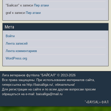
"Байсал"
к записи
Пир атаки
graf
к записи
Пир атаки
Мета
Войти
Лента записей
Лента комментариев
WordPress.org
Лига ветеранов футбола "БАЙСАЛ" © 2013-2026
Все права защищены. При использовании материалов сайта,
гиперссылка на http://baisalliga.ru/, обязательна!
Для регистрации на сайте и по всем другим вопросам просим
обращаться на e-mail: baisalliga@mail.ru
"«BAYSAL» ФАЛ