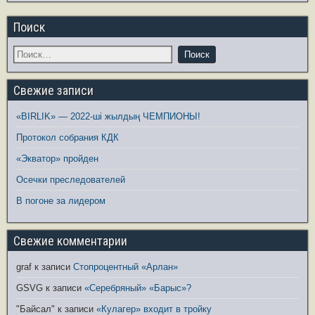
Поиск
Свежие записи
«BIRLIK» — 2022-ші жылдың ЧЕМПИОНЫ!
Протокол собрания КДК
«Экватор» пройден
Осечки преследователей
В погоне за лидером
Свежие комментарии
graf
к записи
Стопроцентный «Арлан»
GSVG
к записи
«Серебряный» «Барыс»?
"Байсал"
к записи
«Кулагер» входит в тройку