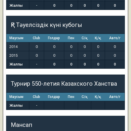
Жалпы
-
0
0
0
0
0
ҚР Тәуелсіздік күні кубогы
Маусым
Club
Голдар
Пен
С/қ
Қ/қ
Авто/г
2014
0
0
0
0
0
0
2015
0
0
0
0
0
0
Жалпы
-
0
0
0
0
0
Турнир 550-летия Казахского Ханства
Маусым
Club
Голдар
Пен
С/қ
Қ/қ
Авто/г
Жалпы
-
Мансап