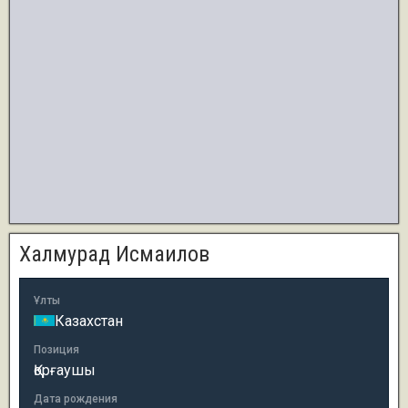
Халмурад Исмаилов
Ұлты
Казахстан
Позиция
Қорғаушы
Дата рождения