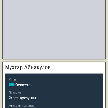
Мухтар Айнакулов
Ұлты
Казахстан
Позиция
Жарт. қорғаушы
Ағымдағы команда