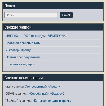
Поиск
Свежие записи
«BIRLIK» — 2022-ші жылдың ЧЕМПИОНЫ!
Протокол собрания КДК
«Экватор» пройден
Осечки преследователей
В погоне за лидером
Свежие комментарии
graf
к записи
Стопроцентный «Арлан»
GSVG
к записи
«Серебряный» «Барыс»?
"Байсал"
к записи
«Кулагер» входит в тройку