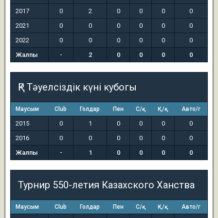
2017
0
2
0
0
0
0
2021
0
0
0
0
0
0
2022
0
0
0
0
0
0
Жалпы
-
2
0
0
0
0
ҚР Тәуелсіздік күні кубогы
Маусым
Club
Голдар
Пен
С/қ
Қ/қ
Авто/г
2015
0
1
0
0
0
0
2016
0
0
0
0
0
0
Жалпы
-
1
0
0
0
0
Турнир 550-летия Казахского Ханства
Маусым
Club
Голдар
Пен
С/қ
Қ/қ
Авто/г