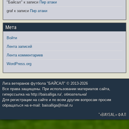
"Байсал"
к записи
Пир атаки
graf
к записи
Пир атаки
Мета
Войти
Лента записей
Лента комментариев
WordPress.org
Лига ветеранов футбола "БАЙСАЛ" © 2013-2026
Все права защищены. При использовании материалов сайта,
гиперссылка на http://baisalliga.ru/, обязательна!
Для регистрации на сайте и по всем другим вопросам просим
обращаться на e-mail: baisalliga@mail.ru
"«BAYSAL» ФАЛ