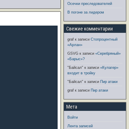
Осечки преследователей
В погоне за лидером
Свежие комментарии
graf
к записи
Стопроцентный
«Арлан»
GSVG
к записи
«Серебряный»
«Барыс»?
"Байсал"
к записи
«Кулагер»
входит в тройку
"Байсал"
к записи
Пир атаки
graf
к записи
Пир атаки
Мета
Войти
Лента записей