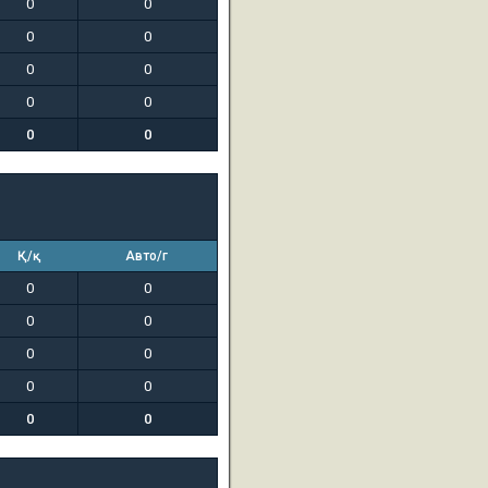
0
0
0
0
0
0
0
0
0
0
Қ/қ
Авто/г
0
0
0
0
0
0
0
0
0
0