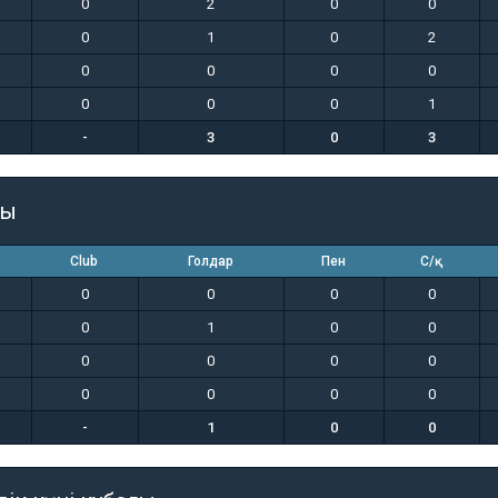
0
2
0
0
0
1
0
2
0
0
0
0
0
0
0
1
-
3
0
3
гы
Club
Голдар
Пен
С/қ
0
0
0
0
0
1
0
0
0
0
0
0
0
0
0
0
-
1
0
0