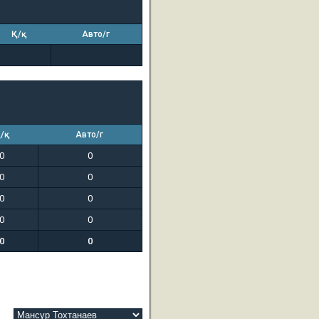
Қ/қ
Авто/г
/қ
Авто/г
0
0
0
0
0
0
0
0
0
0