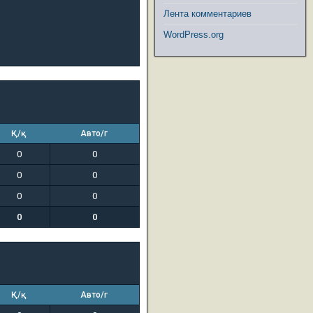
Лента комментариев
WordPress.org
Қ/қ
Авто/г
0
0
0
0
0
0
0
0
Қ/қ
Авто/г