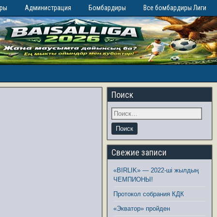
иры
Администрация
Бомбардиры
Все бомбардиры Лиги
Поиск
Свежие записи
«BIRLIK» — 2022-ші жылдың
ЧЕМПИОНЫ!
Протокол собрания КДК
«Экватор» пройден