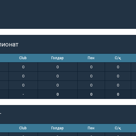
пионат
Club
Голдар
Пен
С/қ
0
0
0
0
0
0
0
0
0
0
0
0
-
0
0
0
т
Club
Голдар
Пен
С/қ