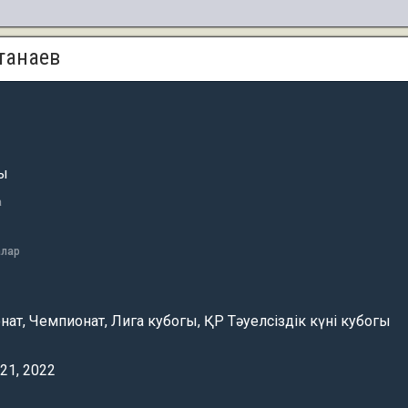
танаев
шы
а
алар
ат, Чемпионат, Лига кубогы, ҚР Тәуелсіздік күні кубогы
021, 2022