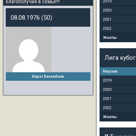
благополучия в семье!!!
2019
2020
08.08.1976 (50)
2021
2022
Жалпы
Лига кубо
Маусым
Марат Бекембаев
2019
2020
2021
2022
Жалпы