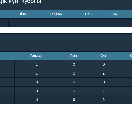
дік күні кубогы
Club
Голдар
Пен
С/қ
-
Голдар
Пен
С/қ
Қ
2
0
0
2
0
2
0
0
0
0
0
1
4
0
3