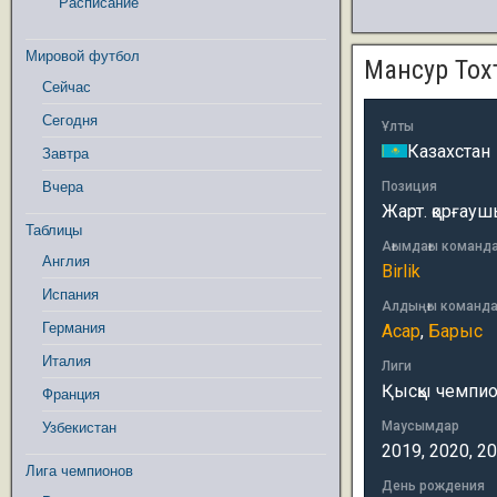
Расписание
Мировой футбол
Мансур Тох
Сейчас
Сегодня
Ұлты
Казахстан
Завтра
Вчера
Позиция
Жарт. қорғау
Таблицы
Ағымдағы команд
Англия
Birlik
Испания
Алдыңғы команд
Германия
Асар
,
Барыс
Италия
Лиги
Қысқы чемпион
Франция
Маусымдар
Узбекистан
2019, 2020, 2
Лига чемпионов
День рождения