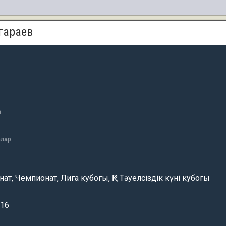
гараев
а
алар
ат, Чемпионат, Лига кубогы, ҚР Тәуелсіздік күні кубогы
016