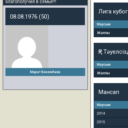
благополучия в семье!!!
Лига кубо
08.08.1976 (50)
Маусым
Жалпы
ҚР Тәуелсіз
Маусым
Марат Бекембаев
Жалпы
Мансап
Маусым
2014
2015