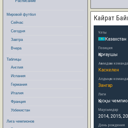
Расписание
Мировой футбол
Кайрат Бай
Сейчас
Сегодня
Ұлты
Казахстан
Завтра
Вчера
Позиция
Қорғаушы
Таблицы
Ағымдағы команд
Англия
Каскелен
Испания
Алдыңғы команд
Германия
Зангар
Италия
Лиги
Қысқы чемпион
Франция
Маусымдар
Узбекистан
2014, 2015, 2
Лига чемпионов
День рождения