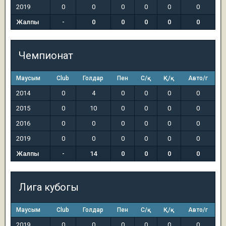
2019
0
0
0
0
0
0
Жалпы
-
0
0
0
0
0
Чемпионат
Маусым
Club
Голдар
Пен
С/қ
Қ/қ
Авто/г
2014
0
4
0
0
0
0
2015
0
10
0
0
0
0
2016
0
0
0
0
0
0
2019
0
0
0
0
0
0
Жалпы
-
14
0
0
0
0
Лига кубогы
Маусым
Club
Голдар
Пен
С/қ
Қ/қ
Авто/г
2019
0
0
0
0
0
0