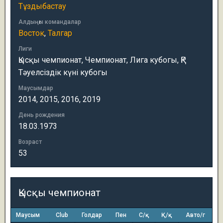
Тұздыбастау
Алдыңғы командалар
Восток
,
Талгар
Лиги
Қысқы чемпионат, Чемпионат, Лига кубогы, ҚР
Тәуелсіздік күні кубогы
Маусымдар
2014, 2015, 2016, 2019
День рождения
18.03.1973
Возраст
53
Қысқы чемпионат
Маусым
Club
Голдар
Пен
С/қ
Қ/қ
Авто/г