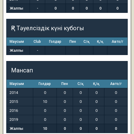
Жалпы
-
0
0
0
0
0
ҚР Тәуелсіздік күні кубогы
Маусым
Club
Голдар
Пен
С/қ
Қ/қ
Авто/г
Жалпы
-
Мансап
Маусым
Голдар
Пен
С/қ
Қ/қ
Авто/г
2014
0
0
0
0
0
2015
10
0
0
0
0
2016
0
0
0
0
0
2019
0
0
0
0
0
Жалпы
10
0
0
0
0