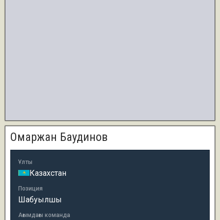
Омаржан Баудинов
Ұлты
Казахстан
Позиция
Шабуылшы
Ағымдағы команда