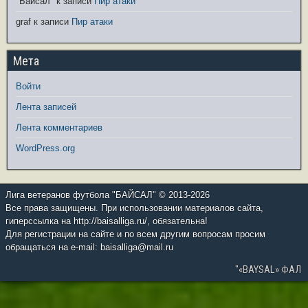
"Байсал"
к записи
Пир атаки
graf
к записи
Пир атаки
Мета
Войти
Лента записей
Лента комментариев
WordPress.org
Лига ветеранов футбола "БАЙСАЛ" © 2013-2026
Все права защищены. При использовании материалов сайта,
гиперссылка на http://baisalliga.ru/, обязательна!
Для регистрации на сайте и по всем другим вопросам просим
обращаться на e-mail: baisalliga@mail.ru
"«BAYSAL» ФАЛ