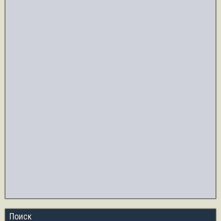
ki
ть
Поиск