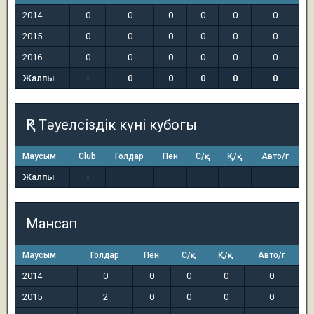
2014
0
0
0
0
0
0
2015
0
0
0
0
0
0
2016
0
0
0
0
0
0
Жалпы
-
0
0
0
0
0
ҚР Тәуелсіздік күні кубогы
Маусым
Club
Голдар
Пен
С/қ
Қ/қ
Авто/г
Жалпы
-
Мансап
Маусым
Голдар
Пен
С/қ
Қ/қ
Авто/г
2014
0
0
0
0
0
2015
2
0
0
0
0