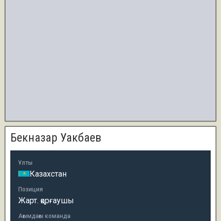
Бекназар Уакбаев
Ұлты
Казахстан
Позиция
Жарт. қорғаушы
Ағымдағы команда