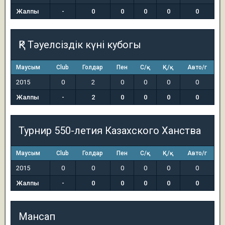
Жалпы
-
0
0
0
0
0
ҚР Тәуелсіздік күні кубогы
Маусым
Club
Голдар
Пен
С/қ
Қ/қ
Авто/г
2015
0
2
0
0
0
0
Жалпы
-
2
0
0
0
0
Турнир 550-летия Казахского Ханства
Маусым
Club
Голдар
Пен
С/қ
Қ/қ
Авто/г
2015
0
0
0
0
0
0
Жалпы
-
0
0
0
0
0
Мансап