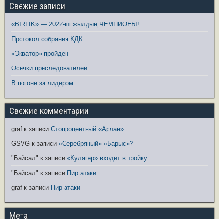
Свежие записи
«BIRLIK» — 2022-ші жылдың ЧЕМПИОНЫ!
Протокол собрания КДК
«Экватор» пройден
Осечки преследователей
В погоне за лидером
Свежие комментарии
graf
к записи
Стопроцентный «Арлан»
GSVG
к записи
«Серебряный» «Барыс»?
"Байсал"
к записи
«Кулагер» входит в тройку
"Байсал"
к записи
Пир атаки
graf
к записи
Пир атаки
Мета