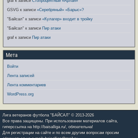
graf
к записи
Стопроцентный «Арлан»
GSVG
к записи
«Серебряный» «Барыс»?
"Байсал"
к записи
«Кулагер» входит в тройку
"Байсал"
к записи
Пир атаки
graf
к записи
Пир атаки
Мета
Войти
Лента записей
Лента комментариев
WordPress.org
Лига ветеранов футбола "БАЙСАЛ" © 2013-2026
Все права защищены. При использовании материалов сайта,
гиперссылка на http://baisalliga.ru/, обязательна!
Для регистрации на сайте и по всем другим вопросам просим