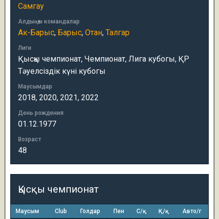
Самгау
Алдыңғы командалар
Ак-Барыс
,
Барыс
,
Отан
,
Талгар
Лиги
Қысқы чемпионат, Чемпионат, Лига кубогы, ҚР
Тәуелсіздік күні кубогы
Маусымдар
2018, 2020, 2021, 2022
День рождения
01.12.1977
Возраст
48
Қысқы чемпионат
Маусым
Club
Голдар
Пен
С/қ
Қ/қ
Авто/г