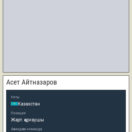
Асет Айтназаров
Ұлты
Казахстан
Позиция
Жарт. қорғаушы
Ағымдағы команда