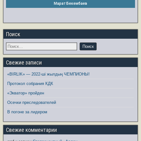
Марат Бекембаев
Поиск
Свежие записи
«BIRLIK» — 2022-ші жылдың ЧЕМПИОНЫ!
Протокол собрания КДК
«Экватор» пройден
Осечки преследователей
В погоне за лидером
Свежие комментарии