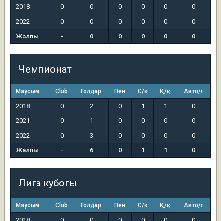
2018
0
0
0
0
0
0
2022
0
0
0
0
0
0
Жалпы
-
0
0
0
0
0
Чемпионат
Маусым
Club
Голдар
Пен
С/қ
Қ/қ
Авто/г
2018
0
2
0
1
1
0
2021
0
1
0
0
0
0
2022
0
3
0
0
0
0
Жалпы
-
6
0
1
1
0
Лига кубогы
Маусым
Club
Голдар
Пен
С/қ
Қ/қ
Авто/г
2018
0
0
0
0
0
0