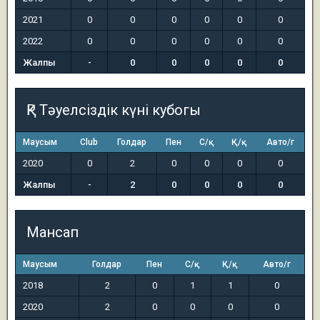
2021
0
0
0
0
0
0
2022
0
0
0
0
0
0
Жалпы
-
0
0
0
0
0
ҚР Тәуелсіздік күні кубогы
Маусым
Club
Голдар
Пен
С/қ
Қ/қ
Авто/г
2020
0
2
0
0
0
0
Жалпы
-
2
0
0
0
0
Мансап
Маусым
Голдар
Пен
С/қ
Қ/қ
Авто/г
2018
2
0
1
1
0
2020
2
0
0
0
0