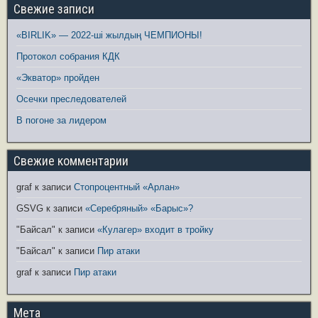
Свежие записи
«BIRLIK» — 2022-ші жылдың ЧЕМПИОНЫ!
Протокол собрания КДК
«Экватор» пройден
Осечки преследователей
В погоне за лидером
Свежие комментарии
graf
к записи
Стопроцентный «Арлан»
GSVG
к записи
«Серебряный» «Барыс»?
"Байсал"
к записи
«Кулагер» входит в тройку
"Байсал"
к записи
Пир атаки
graf
к записи
Пир атаки
Мета