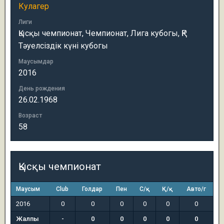
Кулагер
Лиги
Қысқы чемпионат, Чемпионат, Лига кубогы, ҚР
Тәуелсіздік күні кубогы
Маусымдар
2016
День рождения
26.02.1968
Возраст
58
Қысқы чемпионат
Маусым
Club
Голдар
Пен
С/қ
Қ/қ
Авто/г
2016
0
0
0
0
0
0
Жалпы
-
0
0
0
0
0