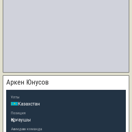
Аркен Юнусов
Ұлты
Казахстан
Позиция
Қорғаушы
Ағымдағы команда