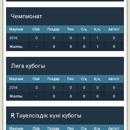
Чемпионат
Маусым
Club
Голдар
Пен
С/қ
Қ/қ
Авто/г
2016
0
0
0
0
1
0
Жалпы
-
0
0
0
1
0
Лига кубогы
Маусым
Club
Голдар
Пен
С/қ
Қ/қ
Авто/г
2016
0
0
0
0
0
0
Жалпы
-
0
0
0
0
0
ҚР Тәуелсіздік күні кубогы
Маусым
Club
Голдар
Пен
С/қ
Қ/қ
Авто/г