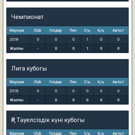
Чемпионат
Маусым
Club
Голдар
Пен
С/қ
Қ/қ
Авто/г
2018
0
0
0
1
0
0
Жалпы
-
0
0
1
0
0
Лига кубогы
Маусым
Club
Голдар
Пен
С/қ
Қ/қ
Авто/г
2018
0
0
0
0
0
0
Жалпы
-
0
0
0
0
0
ҚР Тәуелсіздік күні кубогы
Маусым
Club
Голдар
Пен
С/қ
Қ/қ
Авто/г