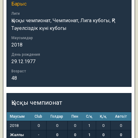
Барыс
Лиги
Қысқы чемпионат, Чемпионат, Лига кубогы, ҚР
Тәуелсіздік күні кубогы
Маусымдар
2018
День рождения
29.12.1977
Возраст
48
Қысқы чемпионат
Маусым
Club
Голдар
Пен
С/қ
Қ/қ
Авто/г
2018
0
0
0
1
0
0
Жалпы
-
0
0
1
0
0