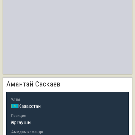
Амантай Саскаев
Ұлты
Казахстан
Позиция
Қорғаушы
Ағымдағы команда