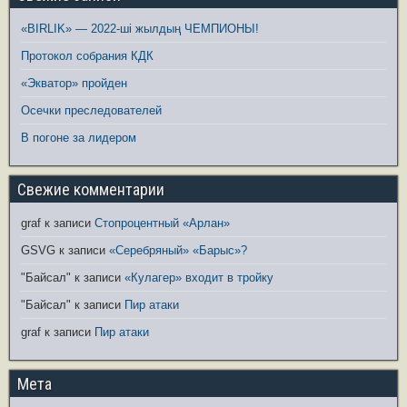
«BIRLIK» — 2022-ші жылдың ЧЕМПИОНЫ!
Протокол собрания КДК
«Экватор» пройден
Осечки преследователей
В погоне за лидером
Свежие комментарии
graf
к записи
Стопроцентный «Арлан»
GSVG
к записи
«Серебряный» «Барыс»?
"Байсал"
к записи
«Кулагер» входит в тройку
"Байсал"
к записи
Пир атаки
graf
к записи
Пир атаки
Мета