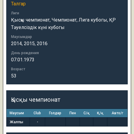
Талгар
Лиги
Қысқы чемпионат, Чемпионат, Лига кубогы, ҚР
Тәуелсіздік күні кубогы
Маусымдар
2014, 2015, 2016
День рождения
07.01.1973
Возраст
53
Қысқы чемпионат
Маусым
Club
Голдар
Пен
С/қ
Қ/қ
Авто/г
Жалпы
-