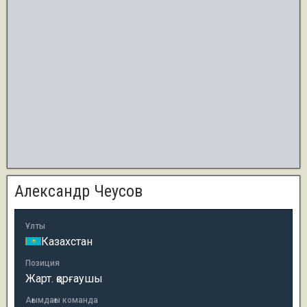
Александр Чеусов
Ұлты
Казахстан
Позиция
Жарт. қорғаушы
Ағымдағы команда