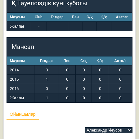
ҚР Тәуелсіздік күні кубогы
Маусым
Club
Голдар
Пен
С/қ
Қ/қ
Авто/г
Жалпы
-
Мансап
Маусым
Голдар
Пен
С/қ
Қ/қ
Авто/г
2014
0
0
0
0
0
2015
1
0
0
0
0
2016
0
0
0
0
0
Жалпы
1
0
0
0
0
Ойыншылар