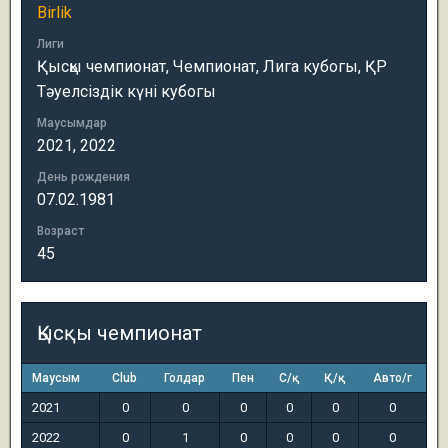
Birlik
Лиги
Қысқы чемпионат, Чемпионат, Лига кубогы, ҚР
Тәуелсіздік күні кубогы
Маусымдар
2021, 2022
День рождения
07.02.1981
Возраст
45
Қысқы чемпионат
Маусым
Club
Голдар
Пен
С/қ
Қ/қ
Авто/г
2021
0
0
0
0
0
0
2022
0
1
0
0
0
0