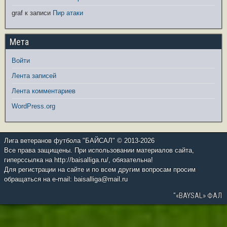
graf
к записи
Пир атаки
Мета
Войти
Лента записей
Лента комментариев
WordPress.org
Лига ветеранов футбола "БАЙСАЛ" © 2013-2026
Все права защищены. При использовании материалов сайта,
гиперссылка на http://baisalliga.ru/, обязательна!
Для регистрации на сайте и по всем другим вопросам просим
обращаться на e-mail: baisalliga@mail.ru
"«BAYSAL» ФАЛ