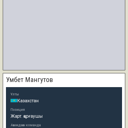
Умбет Мангутов
Ұлты
Казахстан
Позиция
Жарт. қорғаушы
Ағымдағы команда