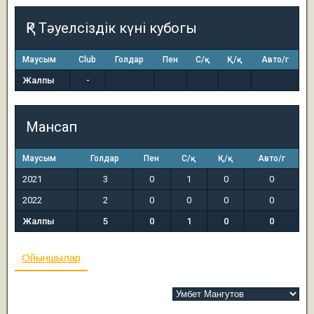
ҚР Тәуелсіздік күні кубогы
Маусым
Club
Голдар
Пен
С/қ
Қ/қ
Авто/г
Жалпы
-
Мансап
Маусым
Голдар
Пен
С/қ
Қ/қ
Авто/г
2021
3
0
1
0
0
2022
2
0
0
0
0
Жалпы
5
0
1
0
0
Ойыншылар