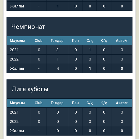
Жалпы
-
1
0
0
0
0
Чемпионат
Маусым
Club
Голдар
Пен
С/қ
Қ/қ
Авто/г
2021
0
3
0
1
0
0
2022
0
1
0
0
0
0
Жалпы
-
4
0
1
0
0
Лига кубогы
Маусым
Club
Голдар
Пен
С/қ
Қ/қ
Авто/г
2021
0
0
0
0
0
0
2022
0
0
0
0
0
0
Жалпы
-
0
0
0
0
0