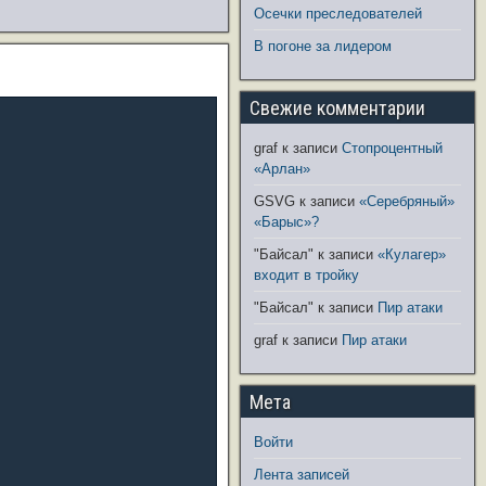
Осечки преследователей
В погоне за лидером
Свежие комментарии
graf
к записи
Стопроцентный
«Арлан»
GSVG
к записи
«Серебряный»
«Барыс»?
"Байсал"
к записи
«Кулагер»
входит в тройку
"Байсал"
к записи
Пир атаки
graf
к записи
Пир атаки
Мета
Войти
Лента записей