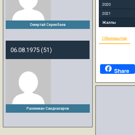
2020
2021
Жалпы
Омиртай Серикбаев
Ойыншылар
06.08.1975 (51)
Share
Рахимжан Саидназаров