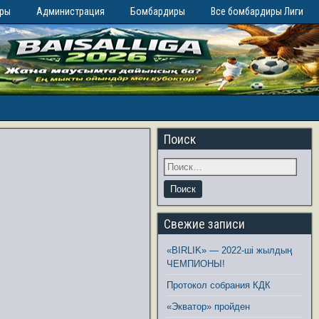
иры
Администрация
Бомбардиры
Все бомбардиры Лиги
Поиск
Свежие записи
«BIRLIK» — 2022-ші жылдың
ЧЕМПИОНЫ!
Протокол собрания КДК
«Экватор» пройден