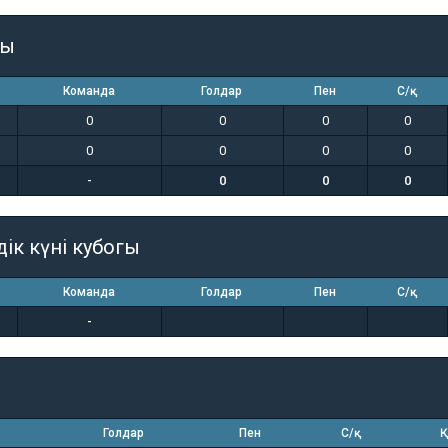
гы
Команда
Голдар
Пен
С/қ
0
0
0
0
0
0
0
0
-
0
0
0
дік күні кубогы
Команда
Голдар
Пен
С/қ
-
Голдар
Пен
С/қ
Қ