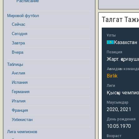
Расписание
Мировой футбол
Талгат Таж
Сейчас
Сегодня
Ұлты
Казахстан
Завтра
Вчера
Позиция
Жарт. қорғау
Таблицы
Ағымдағы команд
Англия
Birlik
Испания
Лиги
Германия
Қысқы чемпион
Италия
Маусымдар
2020, 2021
Франция
День рождения
Узбекистан
10.05.1970
Лига чемпионов
Возраст