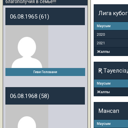
благополучия в семье!!!
Лига кубо
06.08.1965 (61)
Маусым
2020
2021
Жалпы
ҚР Тәуелсіз
Гиви Геловани
Маусым
Жалпы
06.08.1968 (58)
Мансап
Маусым