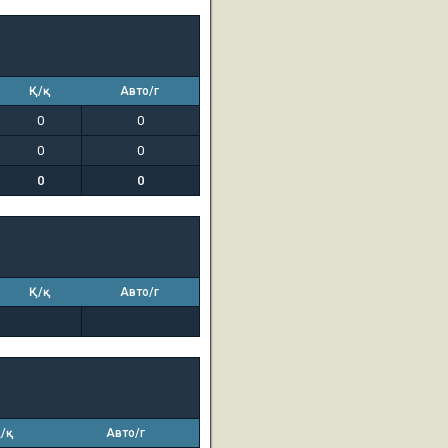
Қ/қ
Авто/г
0
0
0
0
0
0
Қ/қ
Авто/г
/қ
Авто/г