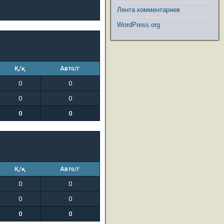
Лента комментариев
WordPress.org
Қ/қ
Авто/г
0
0
0
0
0
0
Қ/қ
Авто/г
0
0
0
0
0
0