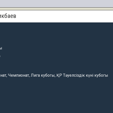
икбаев
шы
а
ат, Чемпионат, Лига кубогы, ҚР Тәуелсіздік күні кубогы