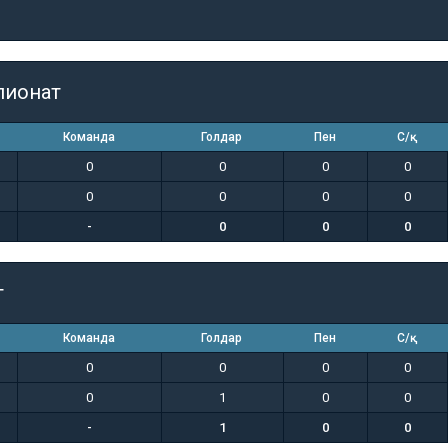
пионат
Команда
Голдар
Пен
С/қ
0
0
0
0
0
0
0
0
-
0
0
0
т
Команда
Голдар
Пен
С/қ
0
0
0
0
0
1
0
0
-
1
0
0