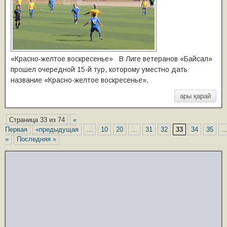
«Красно-желтое воскресенье» В Лиге ветеранов «Байсал»
прошел очередной 15-й тур, которому уместно дать
название «Красно-желтое воскресенье».
ары қарай
Страница 33 из 74
«
Первая
«предыдущая
...
10
20
...
31
32
33
34
35
..
»
Последняя »