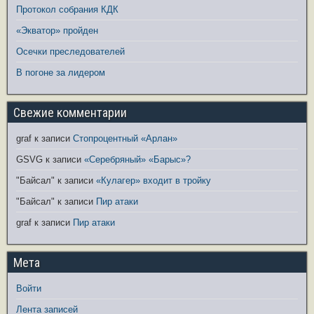
Протокол собрания КДК
«Экватор» пройден
Осечки преследователей
В погоне за лидером
Свежие комментарии
graf
к записи
Стопроцентный «Арлан»
GSVG
к записи
«Серебряный» «Барыс»?
"Байсал"
к записи
«Кулагер» входит в тройку
"Байсал"
к записи
Пир атаки
graf
к записи
Пир атаки
Мета
Войти
Лента записей