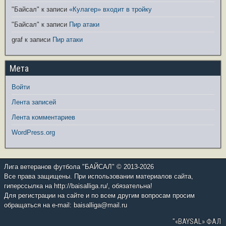
"Байсал"
к записи
«Кулагер» входит в тройку
"Байсал"
к записи
Пир атаки
graf
к записи
Пир атаки
Мета
Войти
Лента записей
Лента комментариев
WordPress.org
Лига ветеранов футбола "БАЙСАЛ" © 2013-2026
Все права защищены. При использовании материалов сайта,
гиперссылка на http://baisalliga.ru/, обязательна!
Для регистрации на сайте и по всем другим вопросам просим
обращаться на e-mail: baisalliga@mail.ru
"«BAYSAL» ФАЛ