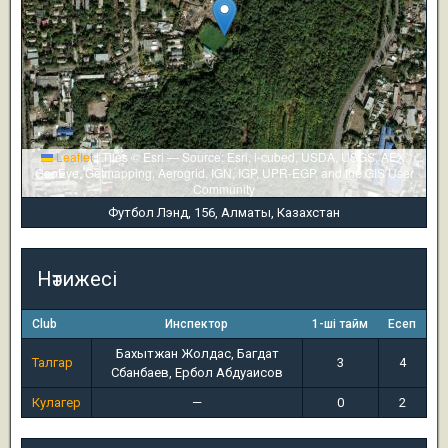
Leaflet
|
Tiles © Esri — Source: Esri, i-cubed, USDA, USGS, AEX,
GeoEye, Getmapping, Aerogrid, IGN, IGP, UPR-EGP, and the GIS User
Community
Футбол Лэнд, 156, Алматы, Казахстан
Нәтижесі
Club
Инспектор
1-ші тайм
Есеп
Бахытжан Жолдас, Багдат
Талгар
3
4
Сбанбаев, Ербол Абдуаисов
Кулагер
—
0
2