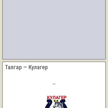
Талгар — Кулагер
4
—
2