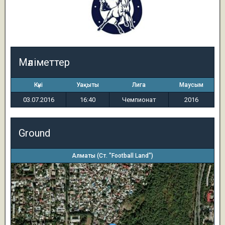
Мәліметтер
Күні
Уақыты
Лига
Маусым
03.07.2016
16:40
Чемпионат
2016
Ground
Алматы (Ст. "Football Land")