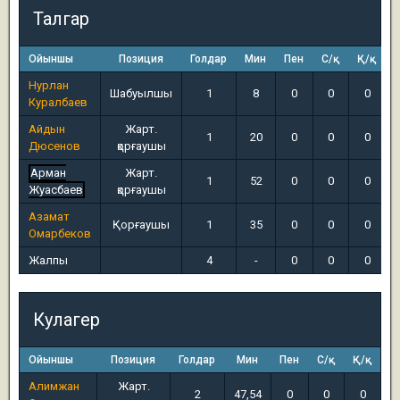
Талгар
Ойыншы
Позиция
Голдар
Мин
Пен
С/қ
Қ/қ
Нурлан
Шабуылшы
1
8
0
0
0
Куралбаев
Айдын
Жарт.
1
20
0
0
0
Дюсенов
қорғаушы
Арман
Жарт.
1
52
0
0
0
Жуасбаев
қорғаушы
Азамат
Қорғаушы
1
35
0
0
0
Омарбеков
Жалпы
4
-
0
0
0
Кулагер
Ойыншы
Позиция
Голдар
Мин
Пен
С/қ
Қ/қ
Алимжан
Жарт.
2
47,54
0
0
0