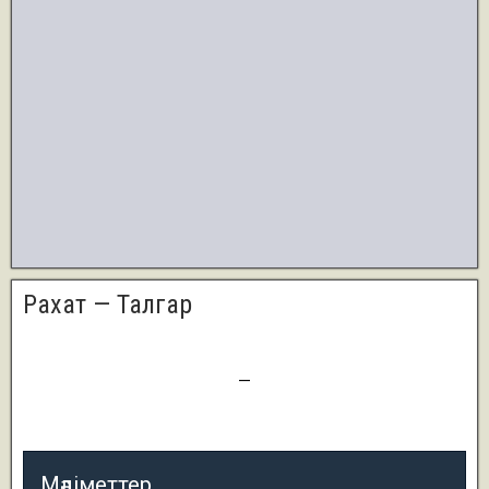
Рахат — Талгар
0
—
3 (т.п.)
Мәліметтер