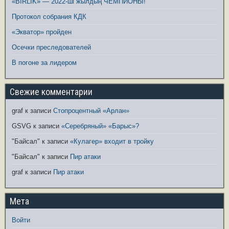
«BIRLIK» — 2022-ші жылдың ЧЕМПИОНЫ!
Протокол собрания КДК
«Экватор» пройден
Осечки преследователей
В погоне за лидером
Свежие комментарии
graf
к записи
Стопроцентный «Арлан»
GSVG
к записи
«Серебряный» «Барыс»?
"Байсал"
к записи
«Кулагер» входит в тройку
"Байсал"
к записи
Пир атаки
graf
к записи
Пир атаки
Мета
Войти