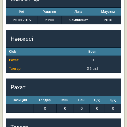
Күні
Уақыты
Лига
Маусым
25.09.2016
21:00
Чемпионат
2016
Нәтижесі
Club
Есеп
Рахат
0
Талгар
3 (т.п.)
Рахат
Позиция
Голдар
Мин
Пен
С/қ
Қ/қ
0
0
0
0
0