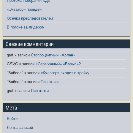
Протокол собрания КДК
«Экватор» пройден
Осечки преследователей
В погоне за лидером
Свежие комментарии
graf
к записи
Стопроцентный «Арлан»
GSVG
к записи
«Серебряный» «Барыс»?
"Байсал"
к записи
«Кулагер» входит в тройку
"Байсал"
к записи
Пир атаки
graf
к записи
Пир атаки
Мета
Войти
Лента записей