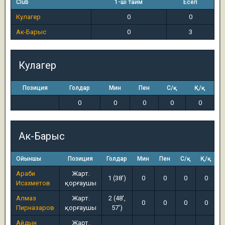
Club
1-ші тайм
Есеп
Кулагер
0
0
Ак-Барыс
0
3
Кулагер
Позиция
Голдар
Мин
Пен
С/қ
Қ/қ
0
0
0
0
0
Ак-Барыс
Ойыншы
Позиция
Голдар
Мин
Пен
С/қ
Қ/қ
Араби
Жарт.
1 (38')
0
0
0
0
Исахметов
қорғаушы
Алмаз
Жарт.
2 (48',
0
0
0
0
Пирназаров
қорғаушы
57')
Айдын
Жарт.