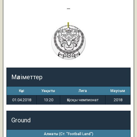
0
—
3
Мәліметтер
Күні
Уақыты
Лига
Маусым
01.04.2018
13:20
Қысқы чемпионат
2018
Ground
Алматы (Ст. "Football Land")