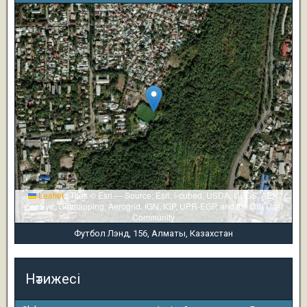
Leaflet
|
Tiles © Esri — Source: Esri, i-cubed, USDA, USGS, AEX,
GeoEye, Getmapping, Aerogrid, IGN, IGP, UPR-EGP, and the GIS User
Community
Футбол Лэнд, 156, Алматы, Казахстан
Нәтижесі