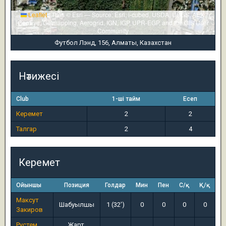
Leaflet
|
Tiles © Esri — Source: Esri, i-cubed, USDA, USGS, AEX,
GeoEye, Getmapping, Aerogrid, IGN, IGP, UPR-EGP, and the GIS User
Community
Футбол Лэнд, 156, Алматы, Казахстан
Нәтижесі
Club
1-ші тайм
Есеп
Керемет
2
2
Талгар
2
4
Керемет
Ойыншы
Позиция
Голдар
Мин
Пен
С/қ
Қ/қ
Максут
Шабуылшы
1 (32')
0
0
0
0
Закиров
Рустем
Жарт.