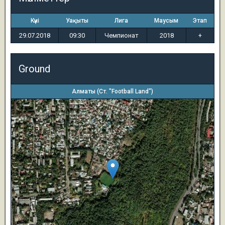
Күні
Уақыты
Лига
Маусым
Этап
29.07.2018
09:30
Чемпионат
2018
+
Ground
Алматы (Ст. "Football Land")