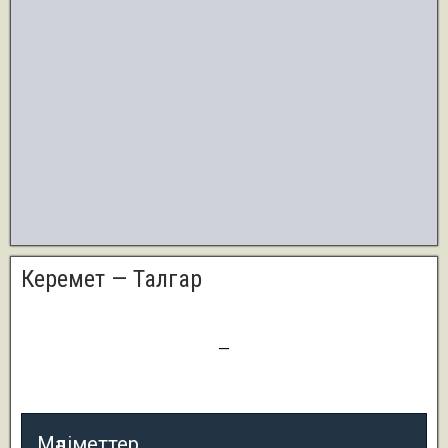
Керемет — Талгар
2
—
4
Мәліметтер