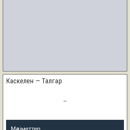
Каскелен — Талгар
0
—
0
Мәліметтер