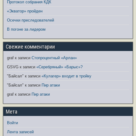
Протокол собрания КДК
«Экватор» пройден
Осечки преследователей
В погоне за лидером
Свежие комментарии
graf
к записи
Стопроцентный «Арлан»
GSVG
к записи
«Серебряный» «Барыс»?
"Байсал"
к записи
«Кулагер» входит в тройку
"Байсал"
к записи
Пир атаки
graf
к записи
Пир атаки
Мета
Войти
Лента записей