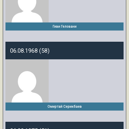
Гиви Геловани
06.08.1968 (58)
Омиртай Серикбаев