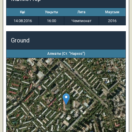
Күні
Уақыты
Лига
Маусым
14.08.2016
16:00
Чемпионат
2016
Ground
Алматы (Ст. "Нархоз")