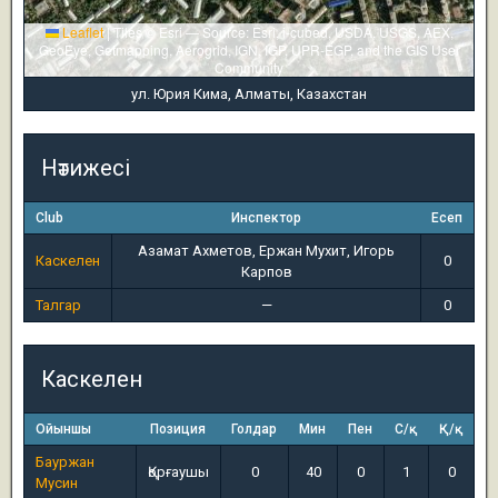
Leaflet
|
Tiles © Esri — Source: Esri, i-cubed, USDA, USGS, AEX,
GeoEye, Getmapping, Aerogrid, IGN, IGP, UPR-EGP, and the GIS User
Community
ул. Юрия Кима, Алматы, Казахстан
Нәтижесі
Club
Инспектор
Есеп
Азамат Ахметов, Ержан Мухит, Игорь
Каскелен
0
Карпов
Талгар
—
0
Каскелен
Ойыншы
Позиция
Голдар
Мин
Пен
С/қ
Қ/қ
Бауржан
Қорғаушы
0
40
0
1
0
Мусин