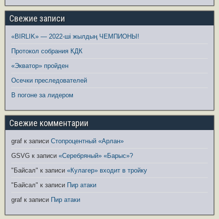
Свежие записи
«BIRLIK» — 2022-ші жылдың ЧЕМПИОНЫ!
Протокол собрания КДК
«Экватор» пройден
Осечки преследователей
В погоне за лидером
Свежие комментарии
graf
к записи
Стопроцентный «Арлан»
GSVG
к записи
«Серебряный» «Барыс»?
"Байсал"
к записи
«Кулагер» входит в тройку
"Байсал"
к записи
Пир атаки
graf
к записи
Пир атаки