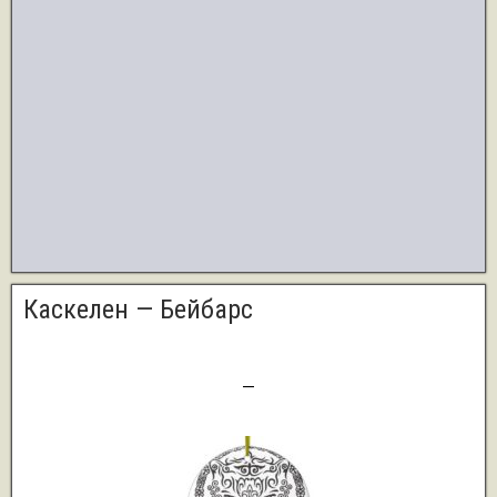
Каскелен — Бейбарс
0
—
0