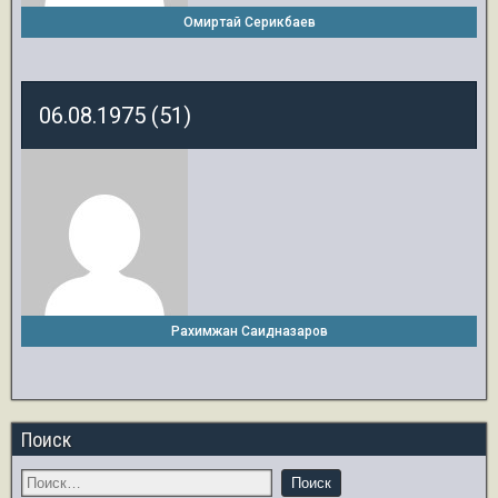
Омиртай Серикбаев
06.08.1975 (51)
Рахимжан Саидназаров
Поиск