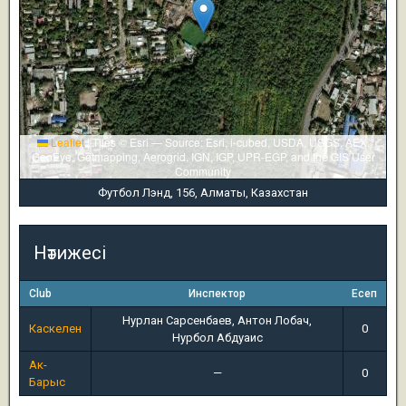
Leaflet
|
Tiles © Esri — Source: Esri, i-cubed, USDA, USGS, AEX,
GeoEye, Getmapping, Aerogrid, IGN, IGP, UPR-EGP, and the GIS User
Community
Футбол Лэнд, 156, Алматы, Казахстан
Нәтижесі
Club
Инспектор
Есеп
Нурлан Сарсенбаев, Антон Лобач,
Каскелен
0
Нурбол Абдуаис
Ак-
—
0
Барыс