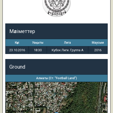
Мәліметтер
Күні
Уақыты
Лига
Маусым
23.10.2016
18:30
Кубок Лиги. Группа A
2016
Ground
Алматы (Ст. "Football Land")