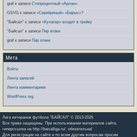
graf
к записи
Стопроцентный «Арлан»
GSVG
к записи
«Серебряный» «Барыс»?
"Байсал"
к записи
«Кулагер» входит в тройку
"Байсал"
к записи
Пир атаки
graf
к записи
Пир атаки
Мета
Войти
Лента записей
Лента комментариев
WordPress.org
Лига ветеранов футбола "БАЙСАЛ" © 2013-2026
Все права защищены. При использовании материалов сайта,
гиперссылка на http://baisalliga.ru/, обязательна!
Для регистрации на сайте и по всем другим вопросам просим