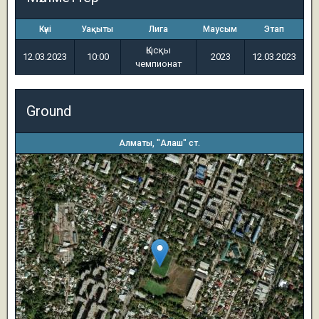
Күні
Уақыты
Лига
Маусым
Этап
Қысқы
12.03.2023
10:00
2023
12.03.2023
чемпионат
Ground
Алматы, "Алаш" ст.