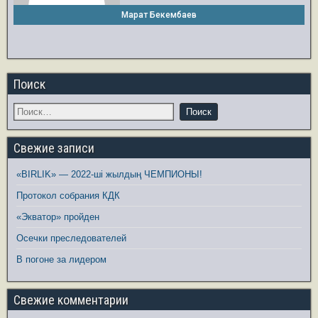
Марат Бекембаев
Поиск
Свежие записи
«BIRLIK» — 2022-ші жылдың ЧЕМПИОНЫ!
Протокол собрания КДК
«Экватор» пройден
Осечки преследователей
В погоне за лидером
Свежие комментарии