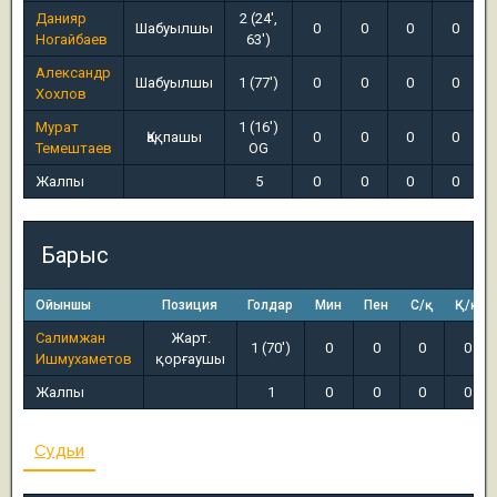
Данияр
2 (24',
Шабуылшы
0
0
0
0
Ногайбаев
63')
Александр
Шабуылшы
1 (77')
0
0
0
0
Хохлов
Мурат
1 (16')
Қақпашы
0
0
0
0
Темештаев
OG
Жалпы
5
0
0
0
0
Барыс
Ойыншы
Позиция
Голдар
Мин
Пен
С/қ
Қ/қ
Салимжан
Жарт.
1 (70')
0
0
0
0
Ишмухаметов
қорғаушы
Жалпы
1
0
0
0
0
Судьи