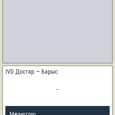
IVD Достар — Барыс
4
—
2
Мәліметтер