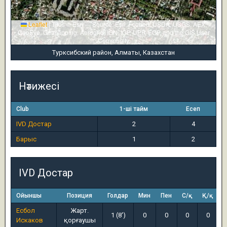
Leaflet
|
Tiles © Esri — Source: Esri, i-cubed, USDA, USGS, AEX,
GeoEye, Getmapping, Aerogrid, IGN, IGP, UPR-EGP, and the GIS User
Community
Турксибский район, Алматы, Казахстан
Нәтижесі
Club
1-ші тайм
Есеп
IVD Достар
2
4
Барыс
1
2
IVD Достар
Ойыншы
Позиция
Голдар
Мин
Пен
С/қ
Қ/қ
Есбол
Жарт.
1 (8')
0
0
0
0
Искаков
қорғаушы