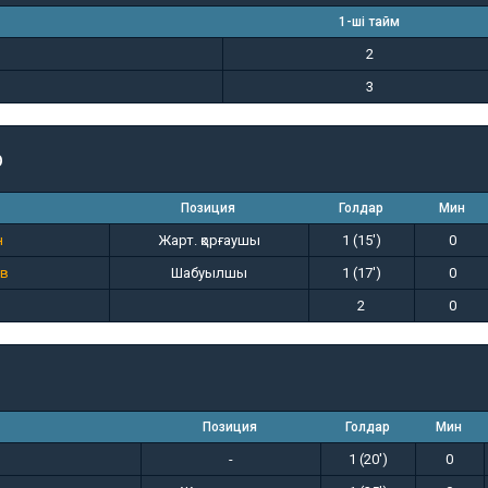
1-ші тайм
2
3
р
Позиция
Голдар
Мин
н
Жарт. қорғаушы
1 (15')
0
ов
Шабуылшы
1 (17')
0
2
0
Позиция
Голдар
Мин
-
1 (20')
0