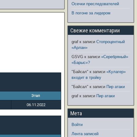
Осечки преследователей
В погоне за лидером
Свежие комментарии
graf
к записи
Стопроцентный
«Арлан»
GSVG
к записи
«Серебряный»
«Барыс»?
"Байсал"
к записи
«Кулагер»
входит в тройку
"Байсал"
к записи
Пир атаки
Этап
graf
к записи
Пир атаки
06.11.2022
Мета
Войти
Лента записей