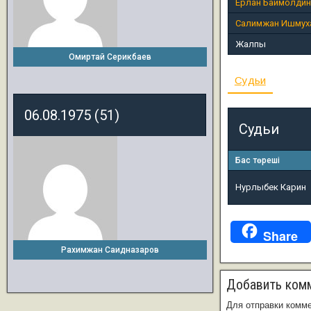
Ерлан Баймолдин
Салимжан Ишмух
Жалпы
Омиртай Серикбаев
Судьи
06.08.1975 (51)
Судьи
Бас төреші
Нурлыбек Карин
Share
Рахимжан Саидназаров
Добавить ком
Для отправки комм