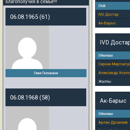
благополучия в семье!!!
Club
IVD Достар
06.08.1965 (61)
Ак-Барыс
IVD Доста
Ойыншы
Серкан Мертхату
Александр Хохл
Гиви Геловани
Жалпы
06.08.1968 (58)
Ак-Барыс
Ойыншы
Арлан Дусакеев