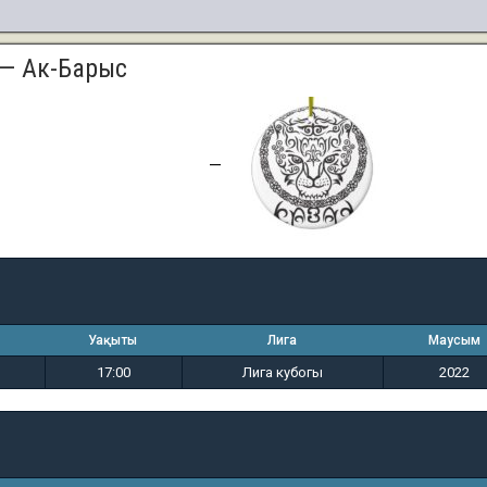
 — Ак-Барыс
2
3
—
Уақыты
Лига
Маусым
17:00
Лига кубогы
2022