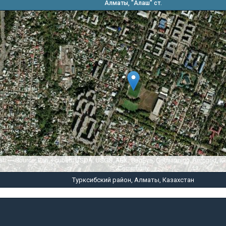
Алматы, "Алаш" ст.
sri — Source: Esri, i-cubed, USDA, USGS, AEX, GeoEye, Getmapping, Aerogrid, I
Community
Турксибский район, Алматы, Казахстан