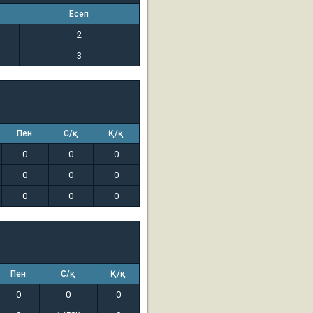
Есеп
2
3
Пен
С/қ
Қ/қ
0
0
0
0
0
0
0
0
0
Пен
С/қ
Қ/қ
0
0
0