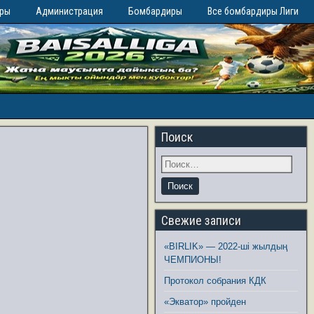
иры
Администрация
Бомбардиры
Все бомбардиры Лиги
Поиск
Свежие записи
«BIRLIK» — 2022-ші жылдың
ЧЕМПИОНЫ!
Протокол собрания КДК
«Экватор» пройден