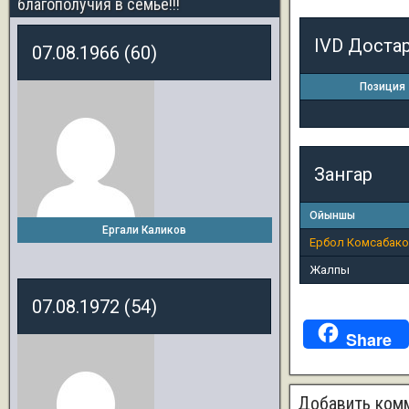
благополучия в семье!!!
IVD Доста
07.08.1966 (60)
Позиция
Зангар
Ойыншы
Ергали Каликов
Ербол Комсабак
Жалпы
07.08.1972 (54)
Share
Добавить ком