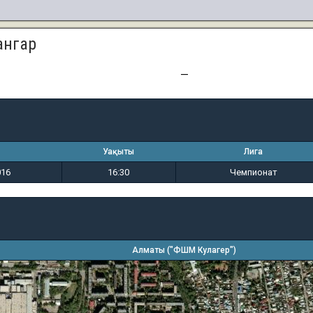
ангар
0
1
—
Уақыты
Лига
016
16:30
Чемпионат
Алматы ("ФШМ Кулагер")