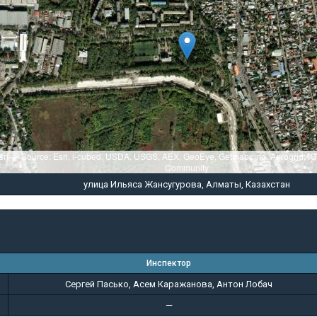
sri — Source: Esri, i-cubed, USDA, USGS, AEX, GeoEye, Getmapping, Aerogrid, I
Community
улица Ильяса Жансугурова, Алматы, Казахстан
Инспектор
Сергей Пасько, Асем Каражанова, Антон Лобач
—