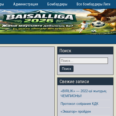
иры
Администрация
Бомбардиры
Все бомбардиры Лиги
Поиск
Свежие записи
«BIRLIK» — 2022-ші жылдың
ЧЕМПИОНЫ!
Протокол собрания КДК
«Экватор» пройден