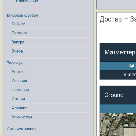
Расписание
Мировой футбол
Достар — З
Сейчас
Сегодня
Завтра
Мәліметтер
Вчера
Таблицы
Күні
Англия
16.10.2
Испания
Германия
Ground
Италия
Франция
Узбекистан
Лига чемпионов