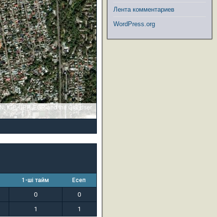
Лента комментариев
WordPress.org
GN, IGP, UPR-EGP, and the GIS User
1-ші тайм
Есеп
0
0
1
1