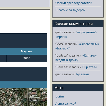
Осечки преследователей
В погоне за лидером
Свежие комментарии
graf
к записи
Стопроцентный
«Арлан»
GSVG
к записи
«Серебряный»
«Барыс»?
Маусым
"Байсал"
к записи
«Кулагер»
2016
входит в тройку
"Байсал"
к записи
Пир атаки
graf
к записи
Пир атаки
Мета
Войти
Лента записей