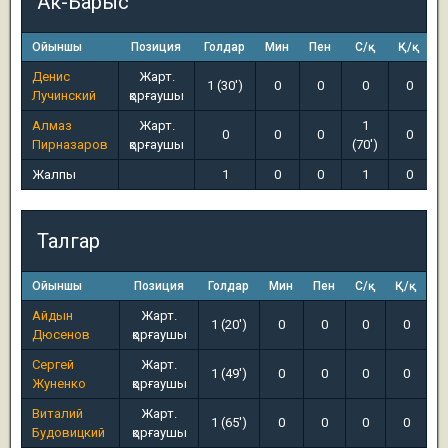
Ак-Барыс
Ойыншы
Позиция
Голдар
Мин
Пен
С/қ
Қ/қ
Денис
Жарт.
1 (30')
0
0
0
0
Лучинский
қорғаушы
Алмаз
Жарт.
1
0
0
0
0
Пирназаров
қорғаушы
(70')
Жалпы
1
0
0
1
0
Талгар
Ойыншы
Позиция
Голдар
Мин
Пен
С/қ
Қ/қ
Айдын
Жарт.
1 (20')
0
0
0
0
Дюсенов
қорғаушы
Сергей
Жарт.
1 (49')
0
0
0
0
Жуненко
қорғаушы
Виталий
Жарт.
1 (65')
0
0
0
0
Будовицкий
қорғаушы