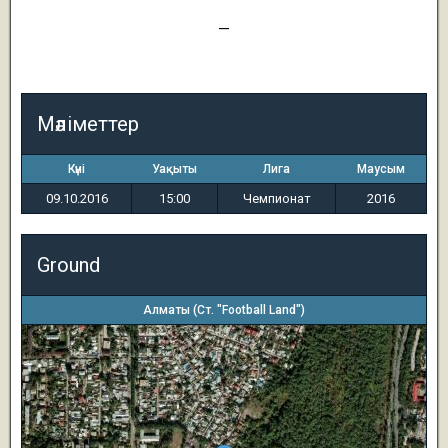
1
—
3
Мәліметтер
Күні
Уақыты
Лига
Маусым
09.10.2016
15:00
Чемпионат
2016
Ground
Алматы (Ст. "Football Land")