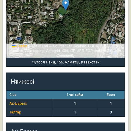
Leaflet
|
Tiles © Esri — Source: Esri, i-cubed, USDA, USGS, AEX,
GeoEye, Getmapping, Aerogrid, IGN, IGP, UPR-EGP, and the GIS User
Community
Футбол Лэнд, 156, Алматы, Казахстан
Нәтижесі
Club
1-ші тайм
Есеп
Ак-Барыс
1
1
Талгар
1
3