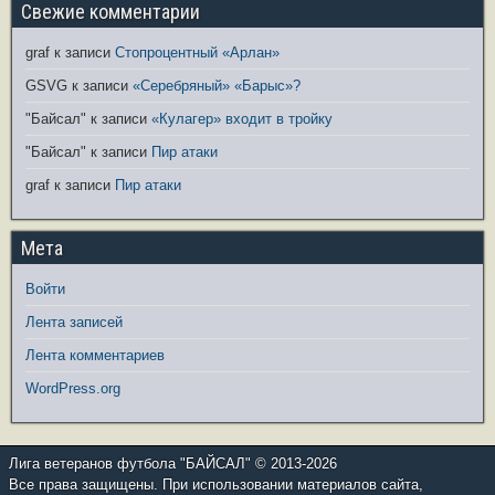
Свежие комментарии
graf
к записи
Стопроцентный «Арлан»
GSVG
к записи
«Серебряный» «Барыс»?
"Байсал"
к записи
«Кулагер» входит в тройку
"Байсал"
к записи
Пир атаки
graf
к записи
Пир атаки
Мета
Войти
Лента записей
Лента комментариев
WordPress.org
Лига ветеранов футбола "БАЙСАЛ" © 2013-2026
Все права защищены. При использовании материалов сайта,