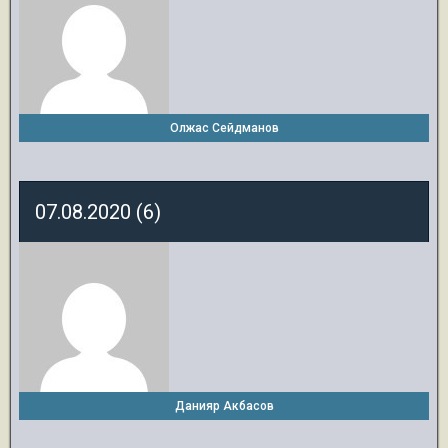
Олжас Сейдманов
07.08.2020 (6)
Данияр Акбасов