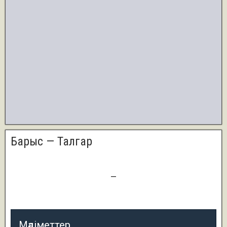
Барыс — Талгар
2
—
0
Мәліметтер