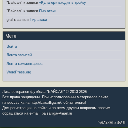
"Байсал"
к записи
«Кулагер» входит в тройку
"Байсал"
к записи
Пир атаки
graf
к записи
Пир атаки
Мета
Войти
Лента записей
Лента комментариев
WordPress.org
Лига ветеранов футбола "БАЙСАЛ" © 2013-2026
Все права защищены. При использовании материалов сайта,
гиперссылка на http://baisalliga.ru/, обязательна!
Для регистрации на сайте и по всем другим вопросам просим
обращаться на e-mail: baisalliga@mail.ru
"«BAYSAL» ФАЛ