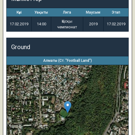
Күні
Уақыты
Лига
Маусым
Этап
Қысқы
17.02.2019
14:00
2019
17.02.2019
чемпионат
Ground
Алматы (Ст. "Football Land")