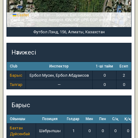
Leaflet
|
Tiles © Esri — Source: Esri, i-cubed, USDA, USGS, AEX,
GeoEye, Getmapping, Aerogrid, IGN, IGP, UPR-EGP, and the GIS User
Community
Футбол Лэнд, 156, Алматы, Казахстан
Нәтижесі
Club
Инспектор
1-ші тайм
Есеп
Барыс
Ербол Мусин, Ербол Абдуаисов
0
2
Талгар
—
0
0
Барыс
Ойыншы
Позиция
Голдар
Мин
Пен
С/қ
Қ/қ
Бахтан
Шабуылшы
1
0
0
0
0
Дуйсенбай