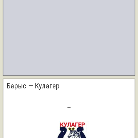
Барыс — Кулагер
0
—
2