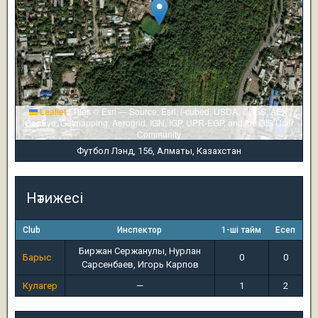
Leaflet
|
Tiles © Esri — Source: Esri, i-cubed, USDA, USGS, AEX,
GeoEye, Getmapping, Aerogrid, IGN, IGP, UPR-EGP, and the GIS User
Community
Футбол Лэнд, 156, Алматы, Казахстан
Нәтижесі
Club
Инспектор
1-ші тайм
Есеп
Биржан Сержанулы, Нурлан
Барыс
0
0
Сарсенбаев, Игорь Карпов
Кулагер
—
1
2