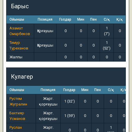
Барыс
Ойыншы
Позиция
Голдар
Мин
Пен
С/қ
Қ/қ
Азамат
1
Қорғаушы
0
0
0
0
Омарбеков
(7')
Тимур
1
Қорғаушы
0
0
0
0
Туреханов
(52')
Жалпы
0
0
0
0
0
Кулагер
Ойыншы
Позиция
Голдар
Мин
Пен
С/қ
Қ/қ
Рустем
Жарт.
1 (32')
0
0
0
0
Жугралин
қорғаушы
Бахтияр
Жарт.
1 (59')
0
0
0
0
Усманов
қорғаушы
Руслан
Жарт.
1
0
0
0
0