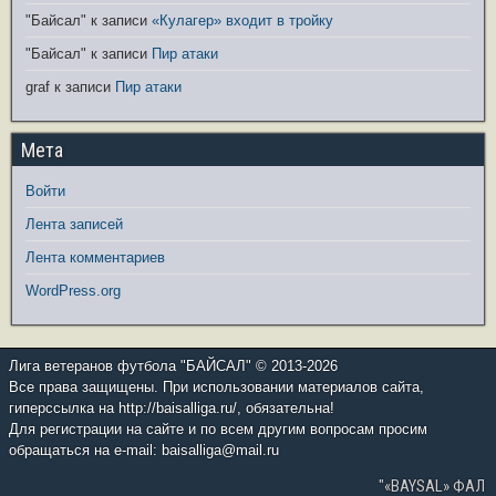
"Байсал"
к записи
«Кулагер» входит в тройку
"Байсал"
к записи
Пир атаки
graf
к записи
Пир атаки
Мета
Войти
Лента записей
Лента комментариев
WordPress.org
Лига ветеранов футбола "БАЙСАЛ" © 2013-2026
Все права защищены. При использовании материалов сайта,
гиперссылка на http://baisalliga.ru/, обязательна!
Для регистрации на сайте и по всем другим вопросам просим
обращаться на e-mail: baisalliga@mail.ru
"«BAYSAL» ФАЛ