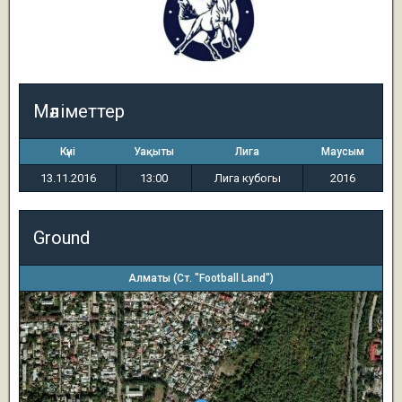
Мәліметтер
Күні
Уақыты
Лига
Маусым
13.11.2016
13:00
Лига кубогы
2016
Ground
Алматы (Ст. "Football Land")