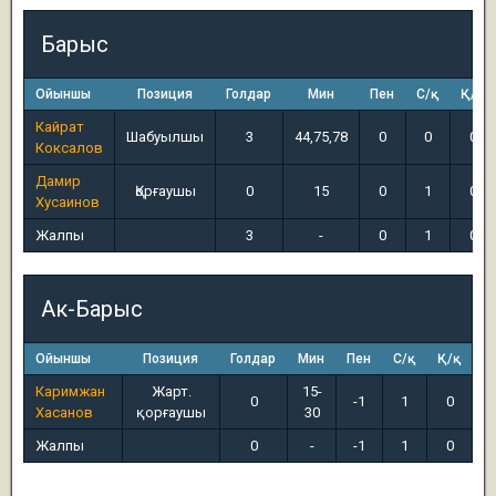
Барыс
Ойыншы
Позиция
Голдар
Мин
Пен
С/қ
Қ/қ
Кайрат
Шабуылшы
3
44,75,78
0
0
0
Коксалов
Дамир
Қорғаушы
0
15
0
1
0
Хусаинов
Жалпы
3
-
0
1
0
Ак-Барыс
Ойыншы
Позиция
Голдар
Мин
Пен
С/қ
Қ/қ
Каримжан
Жарт.
15-
0
-1
1
0
Хасанов
қорғаушы
30
Жалпы
0
-
-1
1
0