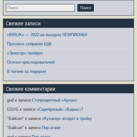
Свежие записи
«BIRLIK» — 2022-ші жылдың ЧЕМПИОНЫ!
Протокол собрания КДК
«Экватор» пройден
Осечки преследователей
В погоне за лидером
Свежие комментарии
graf
к записи
Стопроцентный «Арлан»
GSVG
к записи
«Серебряный» «Барыс»?
"Байсал"
к записи
«Кулагер» входит в тройку
"Байсал"
к записи
Пир атаки
graf
к записи
Пир атаки