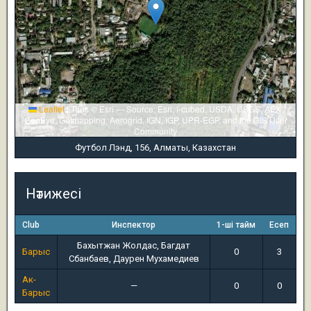
Leaflet
|
Tiles © Esri — Source: Esri, i-cubed, USDA, USGS, AEX,
GeoEye, Getmapping, Aerogrid, IGN, IGP, UPR-EGP, and the GIS User
Community
Футбол Лэнд, 156, Алматы, Казахстан
Нәтижесі
Club
Инспектор
1-ші тайм
Есеп
Бахытжан Жолдас, Багдат
Барыс
0
3
Сбанбаев, Даурен Мухамедиев
Ак-
—
0
0
Барыс