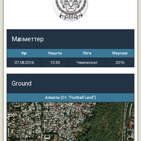
Мәліметтер
Күні
Уақыты
Лига
Маусым
07.08.2016
15:30
Чемпионат
2016
Ground
Алматы (Ст. "Football Land")