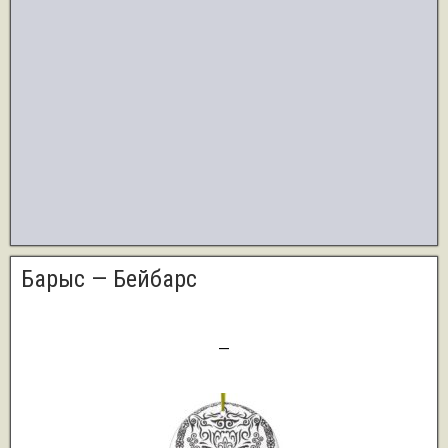
Барыс — Бейбарс
3
—
0