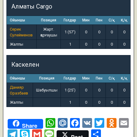
Алматы Cargo
Ойыншы
Позиция
Голдар
Мин
Пен
С/қ
Қ/қ
Серик
Жарт.
1 (57')
0
0
0
0
Сулейменов
қорғаушы
Жалпы
1
0
0
0
0
Каскелен
Ойыншы
Позиция
Голдар
Мин
Пен
С/қ
Қ/қ
Данияр
Шабуылшы
1 (25')
0
0
0
0
Оразбаев
Жалпы
1
0
0
0
0
W
M
F
V
T
O
E
Share
h
ail
a
K
wi
d
m
T
S
G
M
О
Post