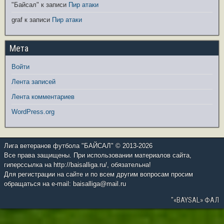
"Байсал"
к записи
Пир атаки
graf
к записи
Пир атаки
Мета
Войти
Лента записей
Лента комментариев
WordPress.org
Лига ветеранов футбола "БАЙСАЛ" © 2013-2026
Все права защищены. При использовании материалов сайта,
гиперссылка на http://baisalliga.ru/, обязательна!
Для регистрации на сайте и по всем другим вопросам просим
обращаться на e-mail: baisalliga@mail.ru
"«BAYSAL» ФАЛ