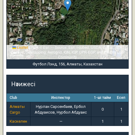
Leaflet
|
Tiles © Esri — Source: Esri, i-cubed, USDA, USGS, AEX,
GeoEye, Getmapping, Aerogrid, IGN, IGP, UPR-EGP, and the GIS User
Community
Футбол Лэнд, 156, Алматы, Казахстан
Нәтижесі
Club
Инспектор
1-ші тайм
Есеп
Алматы
Нурлан Сарсенбаев, Ербол
0
1
Cargo
Абдуаисов, Нурбол Абдуаис
Каскелен
—
1
1