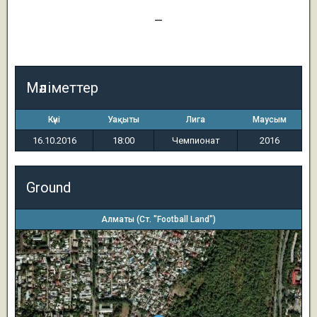
1
—
1
Мәліметтер
Күні
Уақыты
Лига
Маусым
16.10.2016
18:00
Чемпионат
2016
Ground
Алматы (Ст. "Football Land")