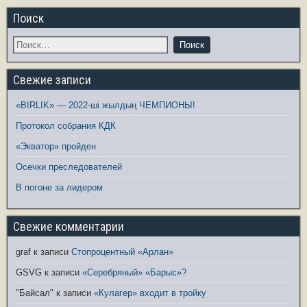
Поиск
Свежие записи
«BIRLIK» — 2022-ші жылдың ЧЕМПИОНЫ!
Протокол собрания КДК
«Экватор» пройден
Осечки преследователей
В погоне за лидером
Свежие комментарии
graf
к записи
Стопроцентный «Арлан»
GSVG
к записи
«Серебряный» «Барыс»?
"Байсал"
к записи
«Кулагер» входит в тройку