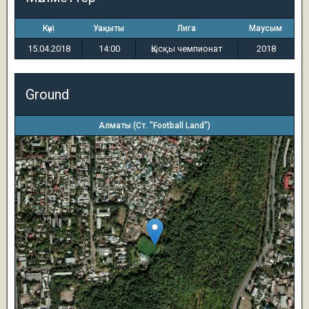
Күні
Уақыты
Лига
Маусым
15.04.2018
14:00
Қысқы чемпионат
2018
Ground
Алматы (Ст. "Football Land")