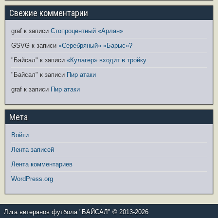
Свежие комментарии
graf
к записи
Стопроцентный «Арлан»
GSVG
к записи
«Серебряный» «Барыс»?
"Байсал"
к записи
«Кулагер» входит в тройку
"Байсал"
к записи
Пир атаки
graf
к записи
Пир атаки
Мета
Войти
Лента записей
Лента комментариев
WordPress.org
Лига ветеранов футбола "БАЙСАЛ" © 2013-2026