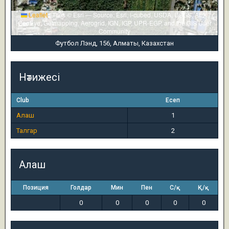
Leaflet
|
Tiles © Esri — Source: Esri, i-cubed, USDA, USGS, AEX,
GeoEye, Getmapping, Aerogrid, IGN, IGP, UPR-EGP, and the GIS User
Community
Футбол Лэнд, 156, Алматы, Казахстан
Нәтижесі
Club
Есеп
Алаш
1
Талгар
2
Алаш
Позиция
Голдар
Мин
Пен
С/қ
Қ/қ
0
0
0
0
0