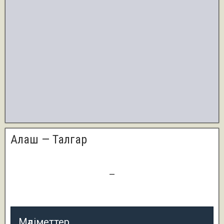
Алаш — Талгар
1
—
2
Мәліметтер