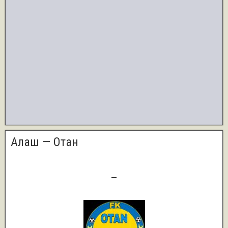
Алаш — Отан
4
—
0