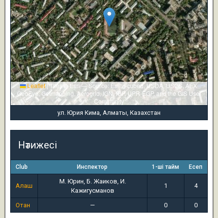
Leaflet
|
Tiles © Esri — Source: Esri, i-cubed, USDA, USGS, AEX,
GeoEye, Getmapping, Aerogrid, IGN, IGP, UPR-EGP, and the GIS User
Community
ул. Юрия Кима, Алматы, Казахстан
Нәтижесі
Club
Инспектор
1-ші тайм
Есеп
М. Юрин, Б. Жаиков, И.
Алаш
1
4
Кажигусманов
Отан
—
0
0