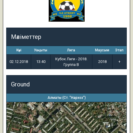
Мәліметтер
Күні
Уақыты
Лига
Маусым
Этап
Кубок Лиги - 2018.
02.12.2018
13:40
2018
+
Группа B
Ground
Алматы (Ст. "Нархоз")