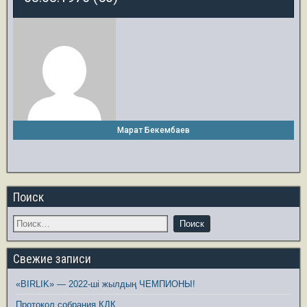
Марат Бекембаев
Поиск
Свежие записи
«BIRLIK» — 2022-ші жылдың ЧЕМПИОНЫ!
Протокол собрания КДК