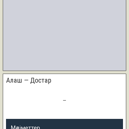
Алаш — Достар
0
—
0
Мәліметтер