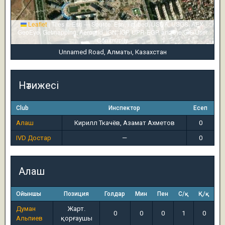
Leaflet
|
Tiles © Esri — Source: Esri, i-cubed, USDA, USGS, AEX,
GeoEye, Getmapping, Aerogrid, IGN, IGP, UPR-EGP, and the GIS User
Community
Unnamed Road, Алматы, Казахстан
Нәтижесі
Club
Инспектор
Есеп
Алаш
Кирилл Ткачёв, Азамат Ахметов
0
IVD Достар
—
0
Алаш
Ойыншы
Позиция
Голдар
Мин
Пен
С/қ
Қ/қ
Думан
Жарт.
0
0
0
1
0
Альпиев
қорғаушы