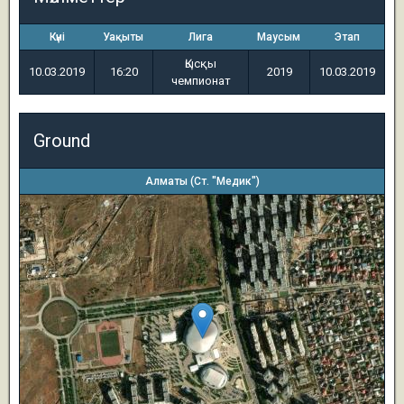
Күні
Уақыты
Лига
Маусым
Этап
Қысқы
10.03.2019
16:20
2019
10.03.2019
чемпионат
Ground
Алматы (Ст. "Медик")